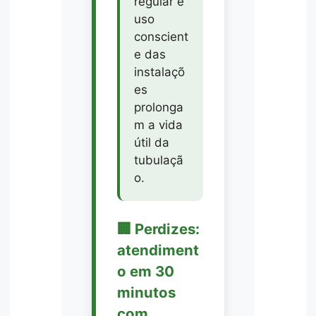
regular e
uso
conscient
e das
instalaçõ
es
prolonga
m a vida
útil da
tubulaçã
o.
🏢 Perdizes:
atendiment
o em 30
minutos
com