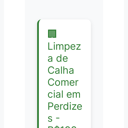
🏢
Limpez
a de
Calha
Comer
cial em
Perdize
s -