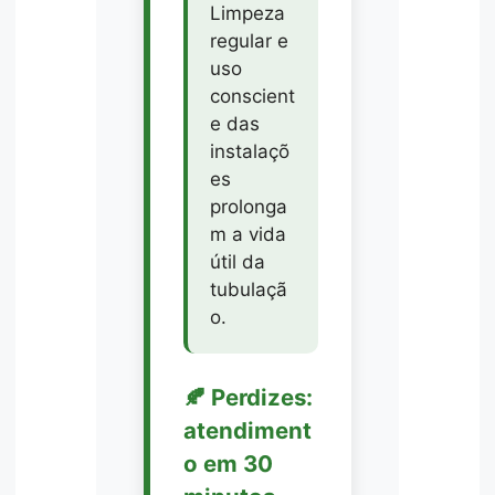
Limpeza
regular e
uso
conscient
e das
instalaçõ
es
prolonga
m a vida
útil da
tubulaçã
o.
🍂 Perdizes:
atendiment
o em 30