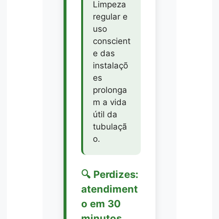
Limpeza
regular e
uso
conscient
e das
instalaçõ
es
prolonga
m a vida
útil da
tubulaçã
o.
🔍 Perdizes:
atendiment
o em 30
minutos