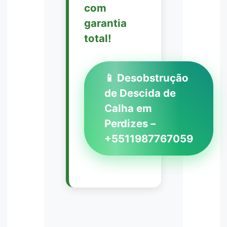
com
garantia
total!
📱 Desobstrução
de Descida de
Calha em
Perdizes –
+5511987767059