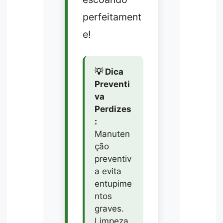
perfeitament
e!
💡 Dica
Preventi
va
Perdizes
:
Manuten
ção
preventiv
a evita
entupime
ntos
graves.
Limpeza