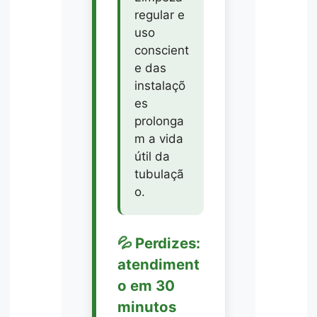
regular e
uso
conscient
e das
instalaçõ
es
prolonga
m a vida
útil da
tubulaçã
o.
💦 Perdizes:
atendiment
o em 30
minutos