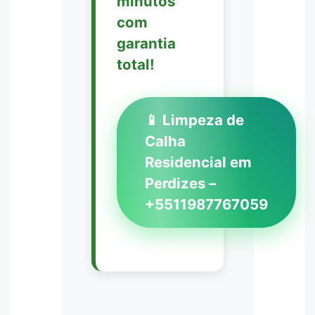
minutos
com
garantia
total!
📱 Limpeza de
Calha
Residencial em
Perdizes –
+5511987767059