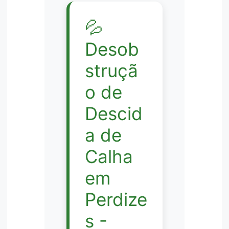
💦
Desob
struçã
o de
Descid
a de
Calha
em
Perdize
s -