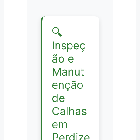
🔍
Inspeç
ão e
Manut
enção
de
Calhas
em
Perdize