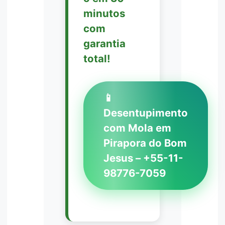
minutos
com
garantia
total!
📱
Desentupimento
com Mola em
Pirapora do Bom
Jesus – +55-11-
98776-7059