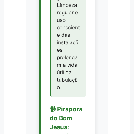
Limpeza
regular e
uso
conscient
e das
instalaçõ
es
prolonga
m a vida
útil da
tubulaçã
o.
📹 Pirapora
do Bom
Jesus: