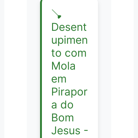
🪠
Desent
upimen
to com
Mola
em
Pirapor
a do
Bom
Jesus -