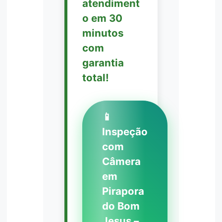
atendiment
o em 30
minutos
com
garantia
total!
📱
Inspeção
com
Câmera
em
Pirapora
do Bom
Jesus –