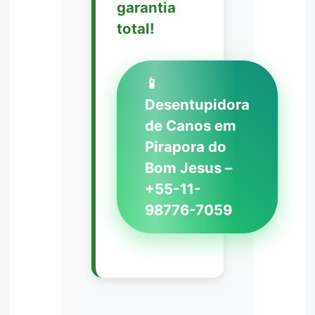
garantia
total!
📱
Desentupidora
de Canos em
Pirapora do
Bom Jesus –
+55-11-
98776-7059