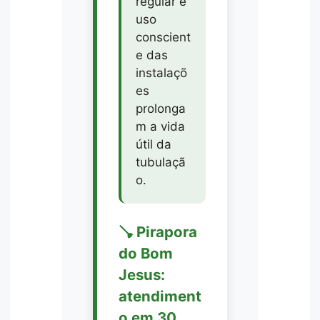
regular e
uso
conscient
e das
instalaçõ
es
prolonga
m a vida
útil da
tubulaçã
o.
🪠 Pirapora
do Bom
Jesus:
atendiment
o em 30