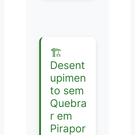
🏗️
Desent
upimen
to sem
Quebra
r em
Pirapor