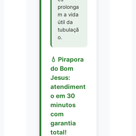
prolonga
m a vida
útil da
tubulaçã
o.
💧 Pirapora
do Bom
Jesus:
atendiment
o em 30
minutos
com
garantia
total!