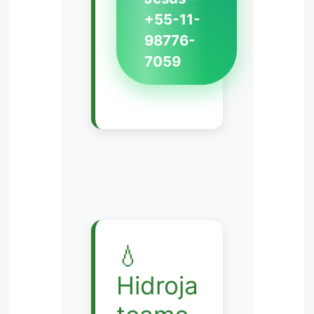
+55-11-
98776-
7059
💧
Hidroja