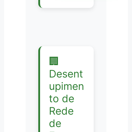
🏢
Desent
upimen
to de
Rede
de