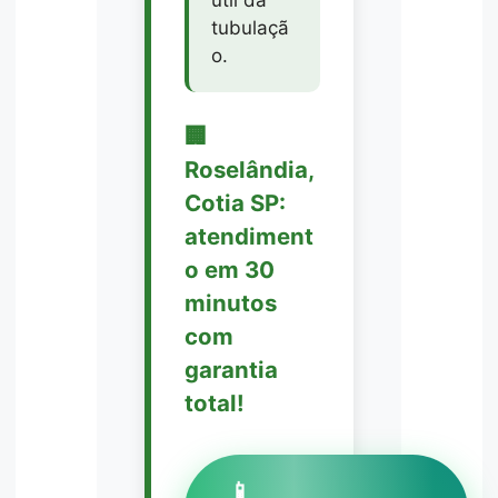
útil da
tubulaçã
o.
🏢
Roselândia,
Cotia SP:
atendiment
o em 30
minutos
com
garantia
total!
📱