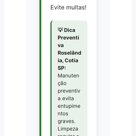
Evite multas!
💡 Dica
Preventi
va
Roselând
ia, Cotia
SP:
Manuten
ção
preventiv
a evita
entupime
ntos
graves.
Limpeza