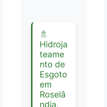
🚿
Hidroja
teame
nto de
Esgoto
em
Roselâ
ndia,