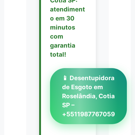
Cotia SP:
atendiment
o em 30
minutos
com
garantia
total!
📱 Desentupidora
de Esgoto em
Roselândia, Cotia
SP –
+5511987767059