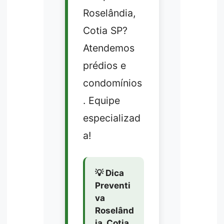
Roselândia,
Cotia SP?
Atendemos
prédios e
condomínios
. Equipe
especializad
a!
💡 Dica
Preventi
va
Roselând
ia, Cotia