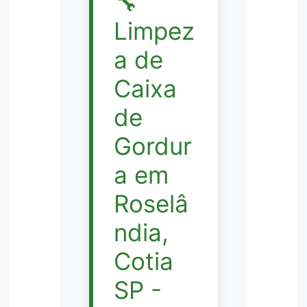
🔧
Limpez
a de
Caixa
de
Gordur
a em
Roselâ
ndia,
Cotia
SP -