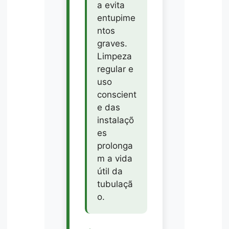
a evita
entupime
ntos
graves.
Limpeza
regular e
uso
conscient
e das
instalaçõ
es
prolonga
m a vida
útil da
tubulaçã
o.