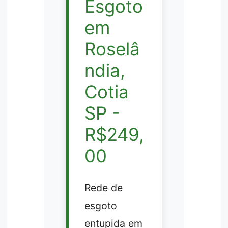
Esgoto
em
Roselâ
ndia,
Cotia
SP -
R$249,
00
Rede de
esgoto
entupida em