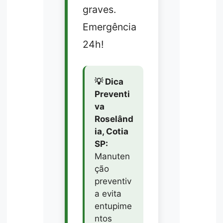
graves.
Emergência
24h!
💡 Dica
Preventi
va
Roselând
ia, Cotia
SP:
Manuten
ção
preventiv
a evita
entupime
ntos