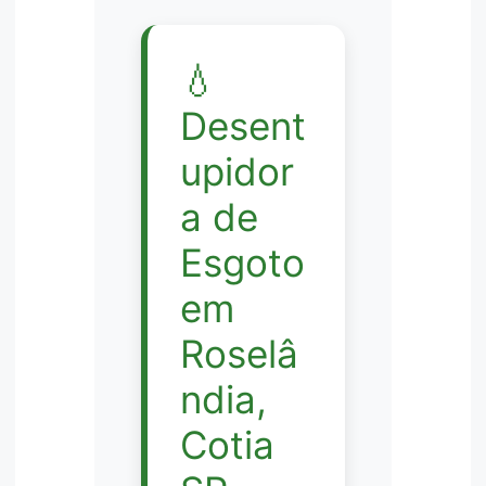
💧
Desent
upidor
a de
Esgoto
em
Roselâ
ndia,
Cotia