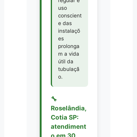
regular e
uso
conscient
e das
instalaçõ
es
prolonga
m a vida
útil da
tubulaçã
o.
🔧
Roselândia,
Cotia SP:
atendiment
o em 30