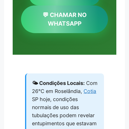
💬 CHAMAR NO
WHATSAPP
🌤️ Condições Locais:
Com
26°C em Roselândia,
Cotia
SP hoje, condições
normais de uso das
tubulações podem revelar
entupimentos que estavam