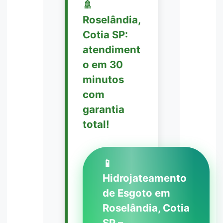
🚿
Roselândia,
Cotia SP:
atendiment
o em 30
minutos
com
garantia
total!
📱
Hidrojateamento
de Esgoto em
Roselândia, Cotia
SP –