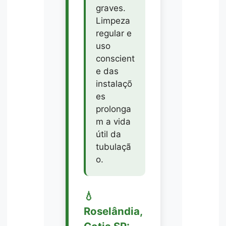
graves.
Limpeza
regular e
uso
conscient
e das
instalaçõ
es
prolonga
m a vida
útil da
tubulaçã
o.
💧
Roselândia,