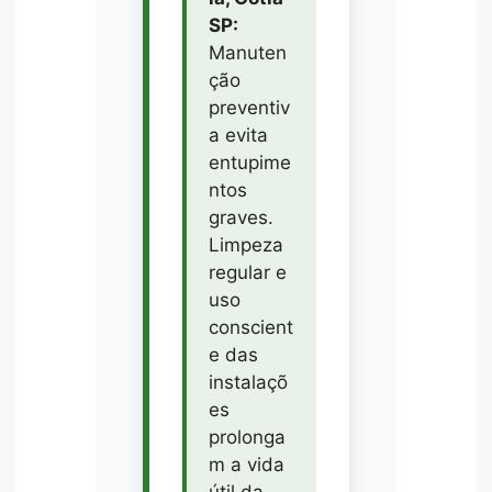
SP:
Manuten
ção
preventiv
a evita
entupime
ntos
graves.
Limpeza
regular e
uso
conscient
e das
instalaçõ
es
prolonga
m a vida