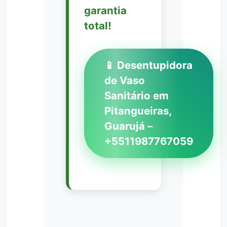
garantia
total!
📱 Desentupidora
de Vaso
Sanitário em
Pitangueiras,
Guarujá –
+5511987767059