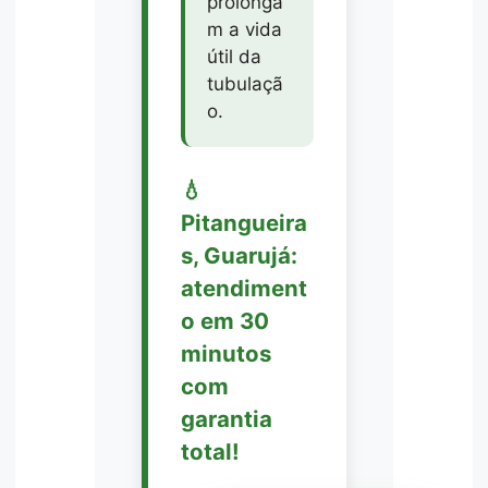
prolonga
m a vida
útil da
tubulaçã
o.
💧
Pitangueira
s, Guarujá:
atendiment
o em 30
minutos
com
garantia
total!