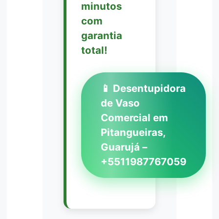
minutos
com
garantia
total!
📱 Desentupidora
de Vaso
Comercial em
Pitangueiras,
Guarujá –
+5511987767059