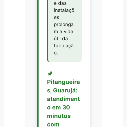
e das
instalaçõ
es
prolonga
m a vida
útil da
tubulaçã
o.
🚽
Pitangueira
s, Guarujá:
atendiment
o em 30
minutos
com