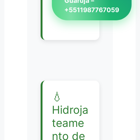
Guarujá –
+5511987767059
💧
Hidroja
teame
nto de