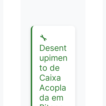
🔧
Desent
upimen
to de
Caixa
Acopla
da em