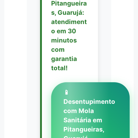
Pitangueira
s, Guarujá:
atendiment
o em 30
minutos
com
garantia
total!
📱
Desentupimento
com Mola
Sanitária em
Pitangueiras,