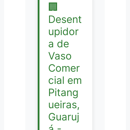
🏢
Desent
upidor
a de
Vaso
Comer
cial em
Pitang
ueiras,
Guaruj
á -