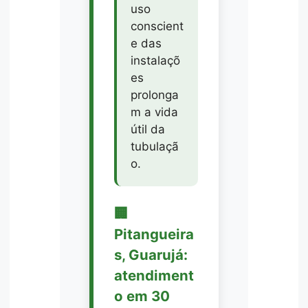
uso
conscient
e das
instalaçõ
es
prolonga
m a vida
útil da
tubulaçã
o.
🏢
Pitangueira
s, Guarujá:
atendiment
o em 30