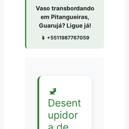
Vaso transbordando
em Pitangueiras,
Guarujá? Ligue já!
📱 +5511987767059
🚽
Desent
upidor
a de