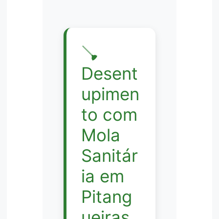
🪠
Desent
upimen
to com
Mola
Sanitár
ia em
Pitang
ueiras,