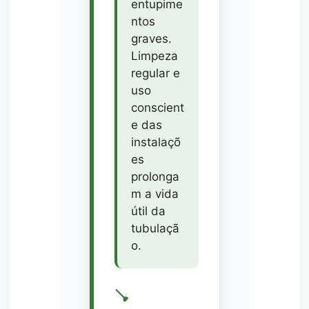
entupime
ntos
graves.
Limpeza
regular e
uso
conscient
e das
instalaçõ
es
prolonga
m a vida
útil da
tubulaçã
o.
🪠