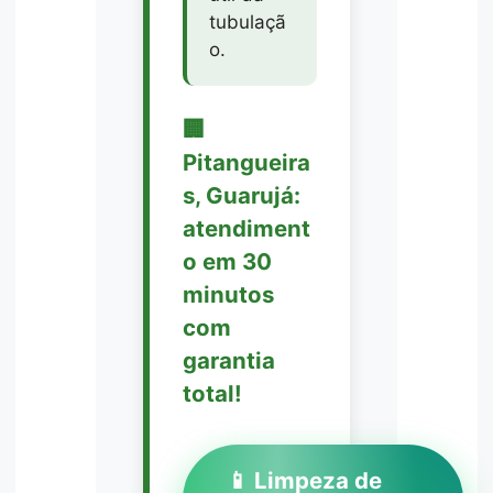
tubulaçã
o.
🏢
Pitangueira
s, Guarujá:
atendiment
o em 30
minutos
com
garantia
total!
📱 Limpeza de