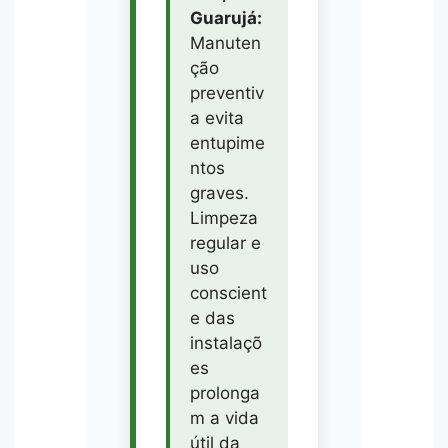
Guarujá:
Manuten
ção
preventiv
a evita
entupime
ntos
graves.
Limpeza
regular e
uso
conscient
e das
instalaçõ
es
prolonga
m a vida
útil da