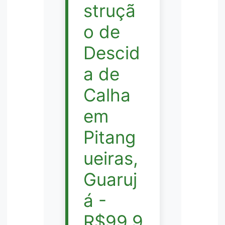
struçã
o de
Descid
a de
Calha
em
Pitang
ueiras,
Guaruj
á -
R$99,9