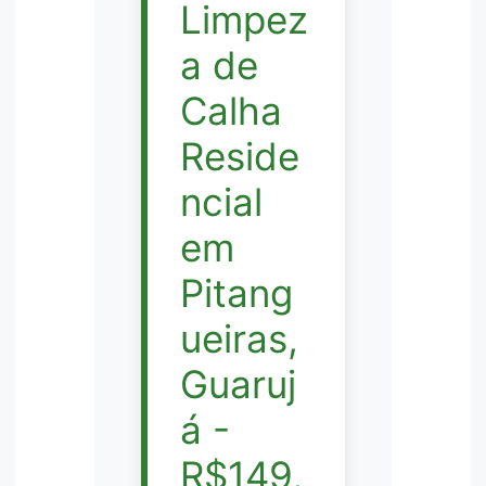
Limpez
a de
Calha
Reside
ncial
em
Pitang
ueiras,
Guaruj
á -
R$149,