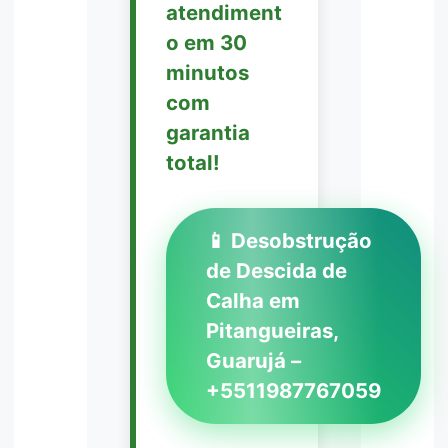
atendiment
o em 30
minutos
com
garantia
total!
📱 Desobstrução
de Descida de
Calha em
Pitangueiras,
Guarujá –
+5511987767059