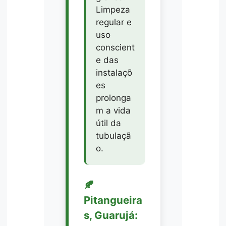
Limpeza
regular e
uso
conscient
e das
instalaçõ
es
prolonga
m a vida
útil da
tubulaçã
o.
🍂
Pitangueira
s, Guarujá: