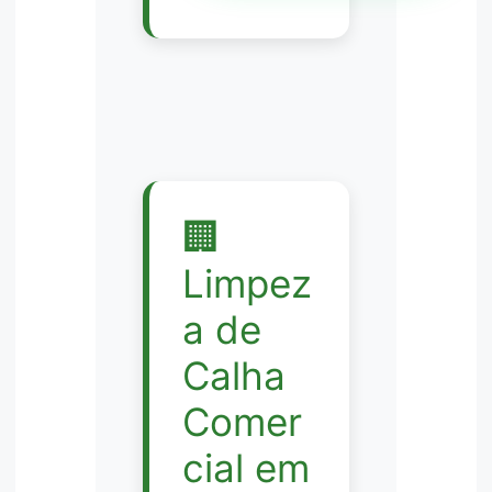
🏢
Limpez
a de
Calha
Comer
cial em