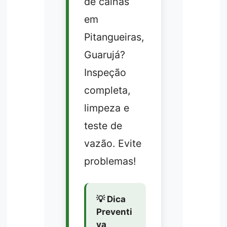
de calhas
em
Pitangueiras,
Guarujá?
Inspeção
completa,
limpeza e
teste de
vazão. Evite
problemas!
💡 Dica
Preventi
va