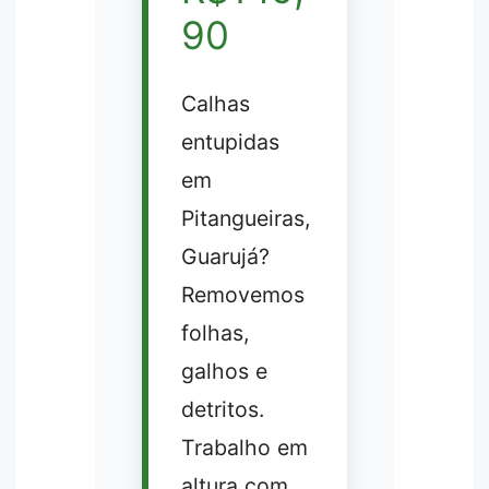
90
Calhas
entupidas
em
Pitangueiras,
Guarujá?
Removemos
folhas,
galhos e
detritos.
Trabalho em
altura com