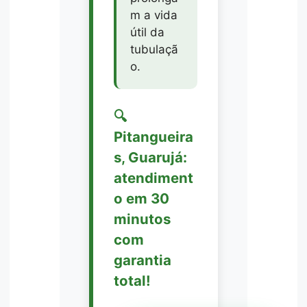
m a vida
útil da
tubulaçã
o.
🔍
Pitangueira
s, Guarujá:
atendiment
o em 30
minutos
com
garantia
total!