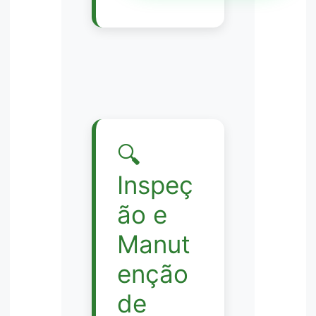
🔍
Inspeç
ão e
Manut
enção
de