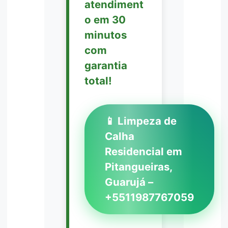
atendiment
o em 30
minutos
com
garantia
total!
📱 Limpeza de
Calha
Residencial em
Pitangueiras,
Guarujá –
+5511987767059