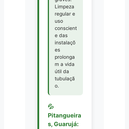
Limpeza
regular e
uso
conscient
e das
instalaçõ
es
prolonga
m a vida
útil da
tubulaçã
o.
💦
Pitangueira
s, Guarujá: