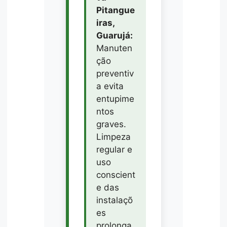
Pitangue
iras,
Guarujá:
Manuten
ção
preventiv
a evita
entupime
ntos
graves.
Limpeza
regular e
uso
conscient
e das
instalaçõ
es
prolonga