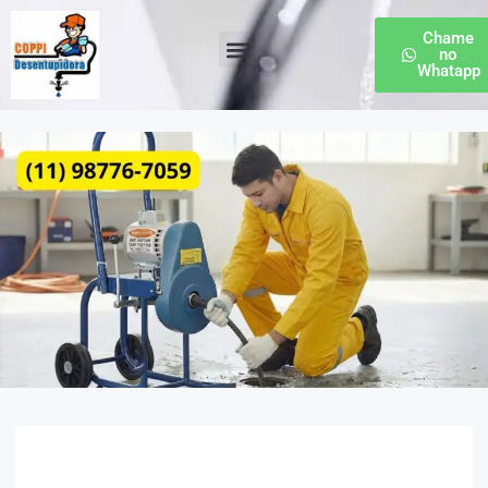
Chame
no
Whatapp
Desentupidora de Esgoto