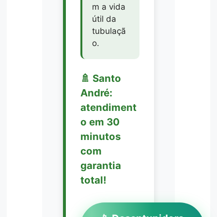
m a vida
útil da
tubulaçã
o.
🚿 Santo
André:
atendiment
o em 30
minutos
com
garantia
total!