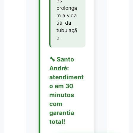
es
prolonga
m a vida
útil da
tubulaçã
o.
🔧 Santo
André:
atendiment
o em 30
minutos
com
garantia
total!