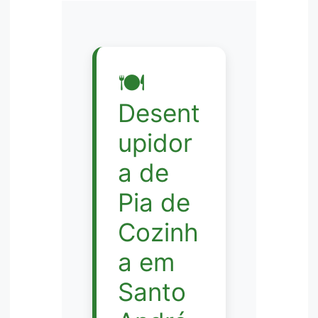
🍽️
Desent
upidor
a de
Pia de
Cozinh
a em
Santo