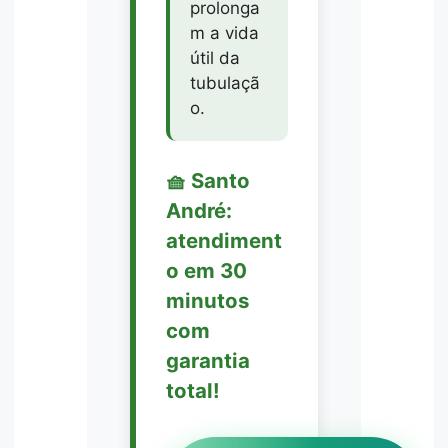
prolonga
m a vida
útil da
tubulaçã
o.
🧺 Santo
André:
atendiment
o em 30
minutos
com
garantia
total!