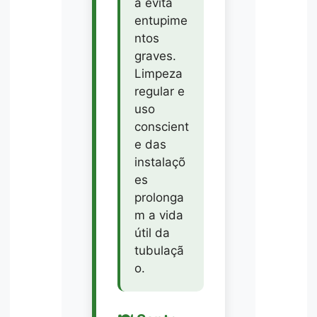
a evita
entupime
ntos
graves.
Limpeza
regular e
uso
conscient
e das
instalaçõ
es
prolonga
m a vida
útil da
tubulaçã
o.