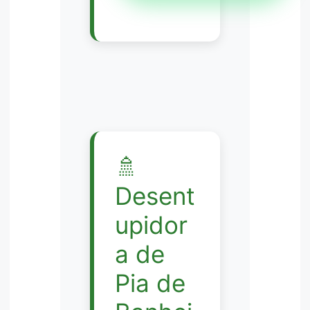
🚿
Desent
upidor
a de
Pia de