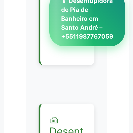
📱 Desentupidora
de Pia de
Banheiro em
Santo André –
+5511987767059
🧺
Desent