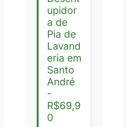
upidor
a de
Pia de
Lavand
eria em
Santo
André
-
R$69,9
0