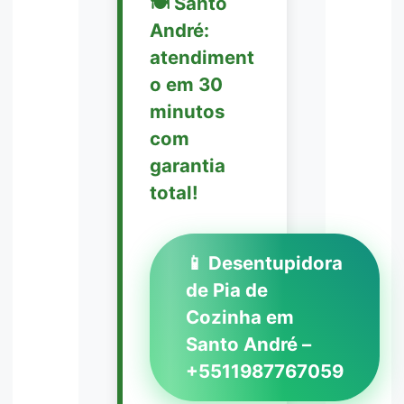
🍽️ Santo
André:
atendiment
o em 30
minutos
com
garantia
total!
📱 Desentupidora
de Pia de
Cozinha em
Santo André –
+5511987767059