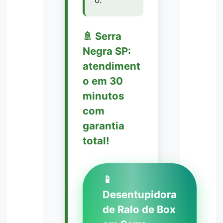
🚿 Serra
Negra SP:
atendiment
o em 30
minutos
com
garantia
total!
📱
Desentupidora
de Ralo de Box