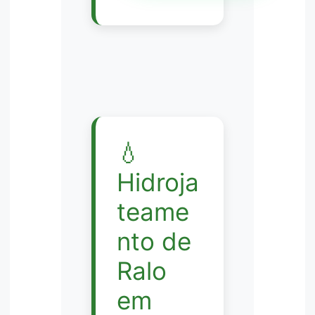
💧
Hidroja
teame
nto de
Ralo
em