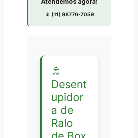
Atendemos agora!
📱 (11) 98776-7059
🚿
Desent
upidor
a de
Ralo
de Box