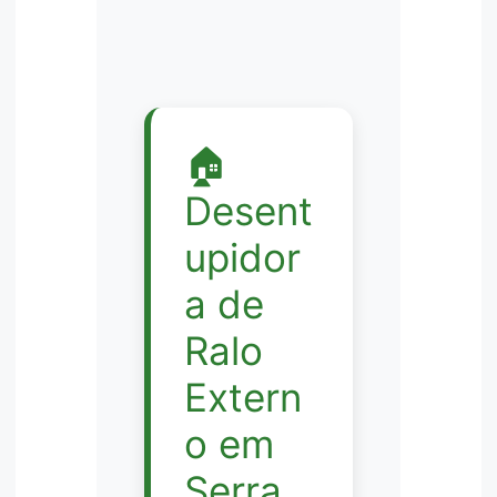
🏠
Desent
upidor
a de
Ralo
Extern
o em
Serra