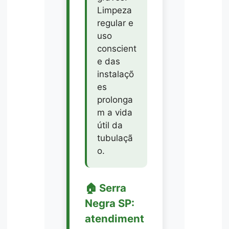
Limpeza
regular e
uso
conscient
e das
instalaçõ
es
prolonga
m a vida
útil da
tubulaçã
o.
🏠 Serra
Negra SP:
atendiment