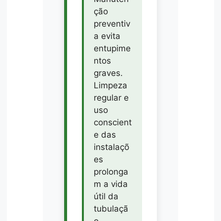
ção
preventiv
a evita
entupime
ntos
graves.
Limpeza
regular e
uso
conscient
e das
instalaçõ
es
prolonga
m a vida
útil da
tubulaçã
o.