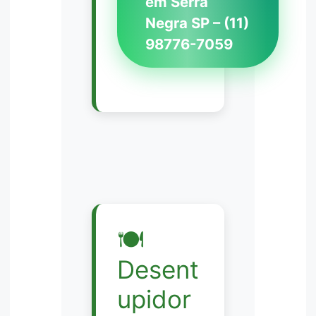
em Serra
Negra SP – (11)
98776-7059
🍽️
Desent
upidor