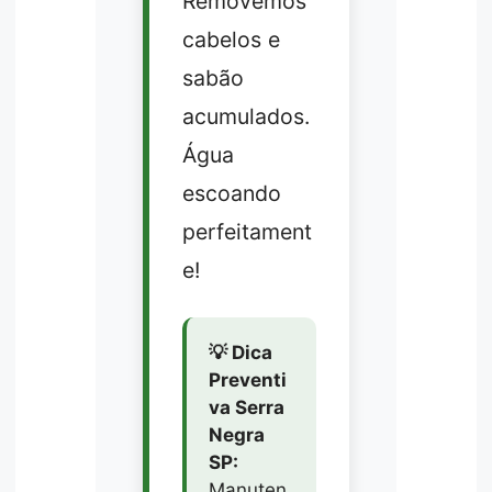
Removemos
cabelos e
sabão
acumulados.
Água
escoando
perfeitament
e!
💡 Dica
Preventi
va Serra
Negra
SP:
Manuten