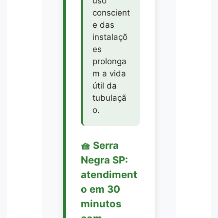
uso
conscient
e das
instalaçõ
es
prolonga
m a vida
útil da
tubulaçã
o.
🧺 Serra
Negra SP:
atendiment
o em 30
minutos