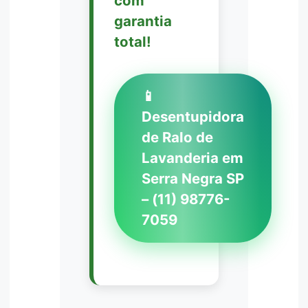
com
garantia
total!
📱
Desentupidora
de Ralo de
Lavanderia em
Serra Negra SP
– (11) 98776-
7059