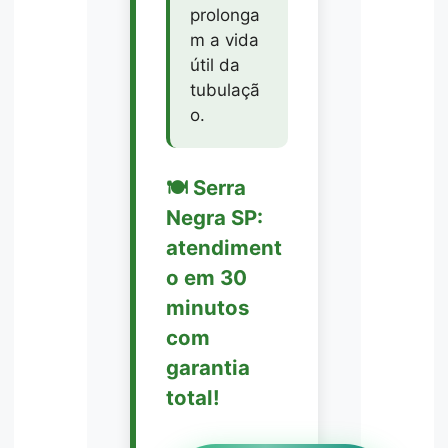
prolonga
m a vida
útil da
tubulaçã
o.
🍽️ Serra
Negra SP:
atendiment
o em 30
minutos
com
garantia
total!