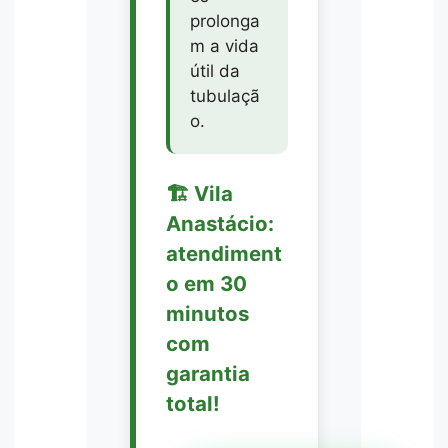
prolonga
m a vida
útil da
tubulaçã
o.
🏗️ Vila
Anastácio:
atendiment
o em 30
minutos
com
garantia
total!