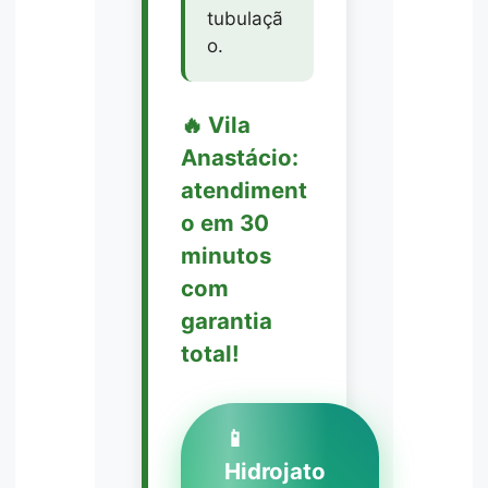
tubulaçã
o.
🔥 Vila
Anastácio:
atendiment
o em 30
minutos
com
garantia
total!
📱
Hidrojato