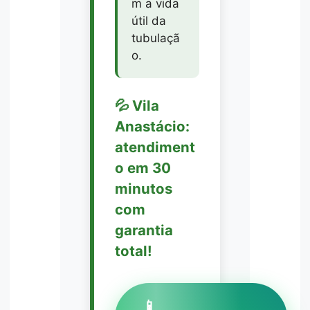
m a vida
útil da
tubulaçã
o.
💦 Vila
Anastácio:
atendiment
o em 30
minutos
com
garantia
total!
📱