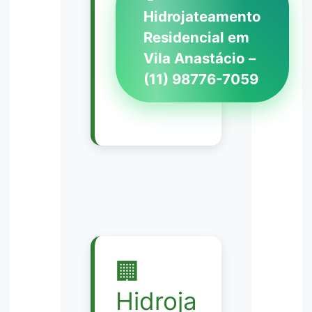
Hidrojateamento
Residencial em
Vila Anastácio –
(11) 98776-7059
🏢
Hidroja