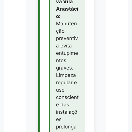
va Vila
Anastáci
o:
Manuten
ção
preventiv
a evita
entupime
ntos
graves.
Limpeza
regular e
uso
conscient
e das
instalaçõ
es
prolonga