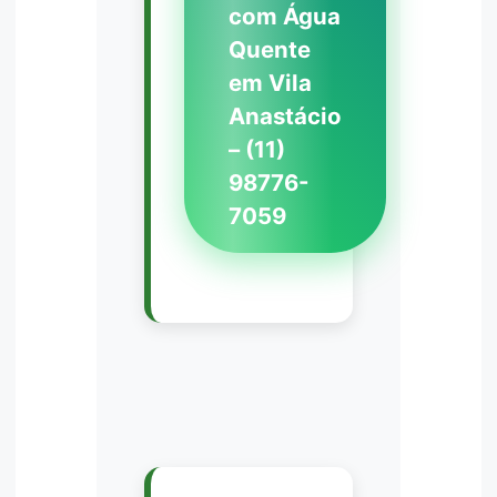
com Água
Quente
em Vila
Anastácio
– (11)
98776-
7059