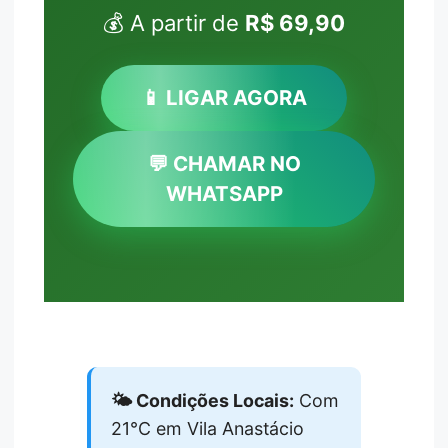
💰 A partir de
R$ 69,90
📱 LIGAR AGORA
💬 CHAMAR NO
WHATSAPP
🌤️ Condições Locais:
Com
21°C em Vila Anastácio