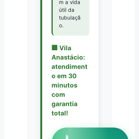
m a vida
útil da
tubulaçã
o.
🏢 Vila
Anastácio:
atendiment
o em 30
minutos
com
garantia
total!
📱