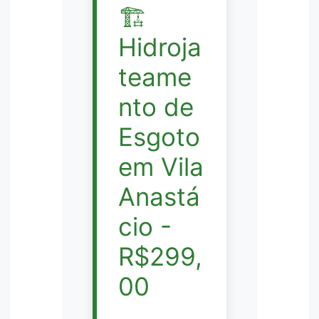
🏗️
Hidroja
teame
nto de
Esgoto
em Vila
Anastá
cio -
R$299,
00