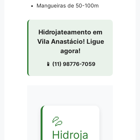
Mangueiras de 50-100m
Hidrojateamento em
Vila Anastácio! Ligue
agora!
📱 (11) 98776-7059
💦
Hidroja