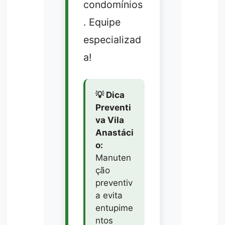
condomínios
. Equipe
especializad
a!
💡 Dica
Preventi
va Vila
Anastáci
o:
Manuten
ção
preventiv
a evita
entupime
ntos