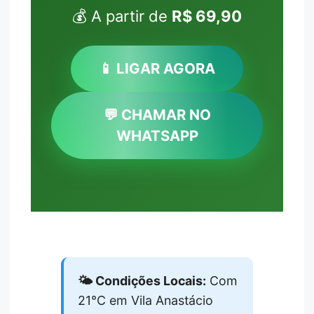
💰 A partir de
R$ 69,90
📱 LIGAR AGORA
💬 CHAMAR NO
WHATSAPP
🌤️ Condições Locais:
Com
21°C em Vila Anastácio