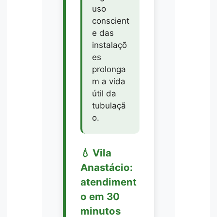
uso
conscient
e das
instalaçõ
es
prolonga
m a vida
útil da
tubulaçã
o.
💧 Vila
Anastácio:
atendiment
o em 30
minutos