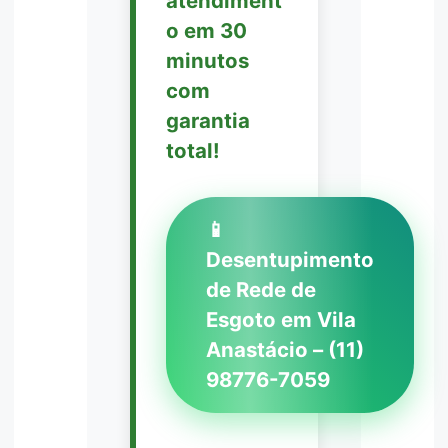
atendiment
o em 30
minutos
com
garantia
total!
📱
Desentupimento
de Rede de
Esgoto em Vila
Anastácio – (11)
98776-7059