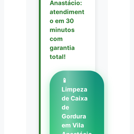
Anastácio:
atendiment
o em 30
minutos
com
garantia
total!
📱
Limpeza
de Caixa
de
Gordura
em Vila