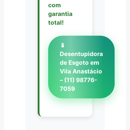
com
garantia
total!
📱
Desentupidora
de Esgoto em
Vila Anastácio
– (11) 98776-
7059