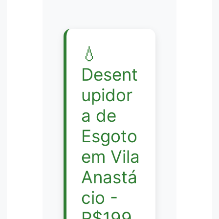
💧
Desent
upidor
a de
Esgoto
em Vila
Anastá
cio -
R$199,