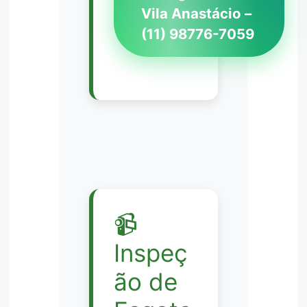
Vila Anastácio –
(11) 98776-7059
📹
Inspeç
ão de