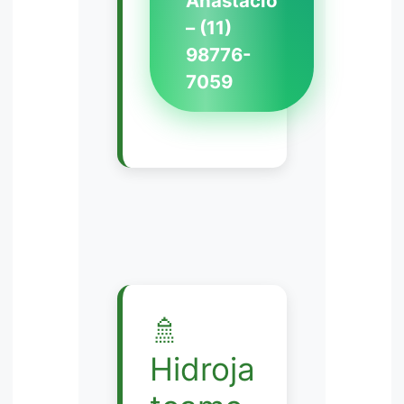
Anastácio
– (11)
98776-
7059
🚿
Hidroja