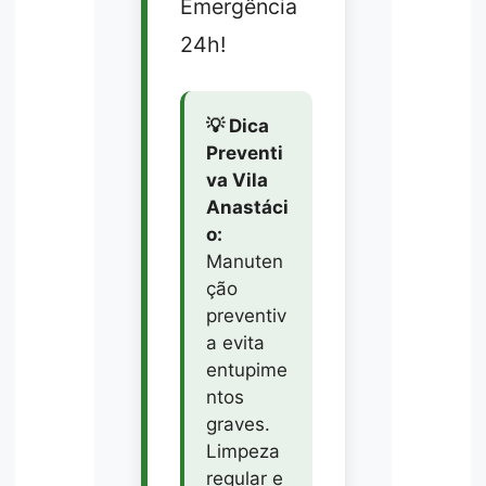
Emergência
24h!
💡 Dica
Preventi
va Vila
Anastáci
o:
Manuten
ção
preventiv
a evita
entupime
ntos
graves.
Limpeza
regular e