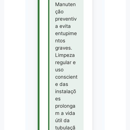
Manuten
ção
preventiv
a evita
entupime
ntos
graves.
Limpeza
regular e
uso
conscient
e das
instalaçõ
es
prolonga
m a vida
útil da
tubulaçã