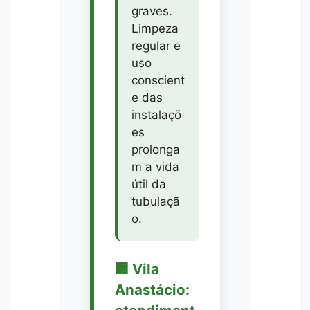
graves.
Limpeza
regular e
uso
conscient
e das
instalaçõ
es
prolonga
m a vida
útil da
tubulaçã
o.
🏢 Vila
Anastácio: