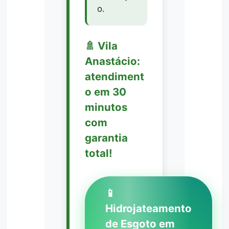
o.
🚿 Vila
Anastácio:
atendiment
o em 30
minutos
com
garantia
total!
📱
Hidrojateamento
de Esgoto em