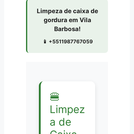
Limpeza de caixa de
gordura em Vila
Barbosa!
📱 +5511987767059
🍔
Limpez
a de