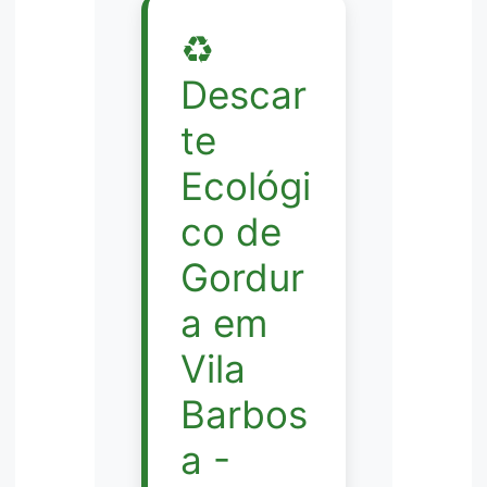
♻️
Descar
te
Ecológi
co de
Gordur
a em
Vila
Barbos
a -