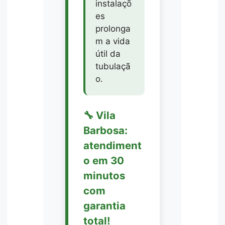
instalaçõ
es
prolonga
m a vida
útil da
tubulaçã
o.
🔧 Vila
Barbosa:
atendiment
o em 30
minutos
com
garantia
total!