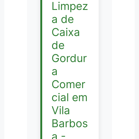
Limpez
a de
Caixa
de
Gordur
a
Comer
cial em
Vila
Barbos
a -