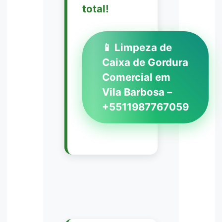
total!
📱 Limpeza de
Caixa de Gordura
Comercial em
Vila Barbosa –
+5511987767059