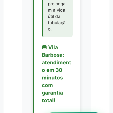
prolonga
m a vida
útil da
tubulaçã
o.
🍔 Vila
Barbosa:
atendiment
o em 30
minutos
com
garantia
total!