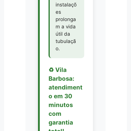
instalaçõ
es
prolonga
m a vida
útil da
tubulaçã
o.
♻️ Vila
Barbosa:
atendiment
o em 30
minutos
com
garantia