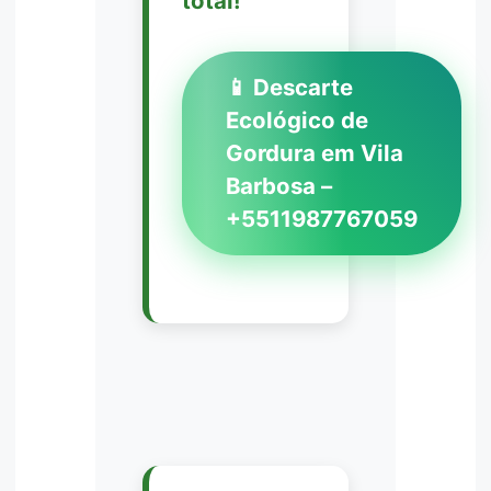
total!
📱 Descarte
Ecológico de
Gordura em Vila
Barbosa –
+5511987767059