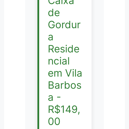
Caixa
de
Gordur
a
Reside
ncial
em Vila
Barbos
a -
R$149,
00