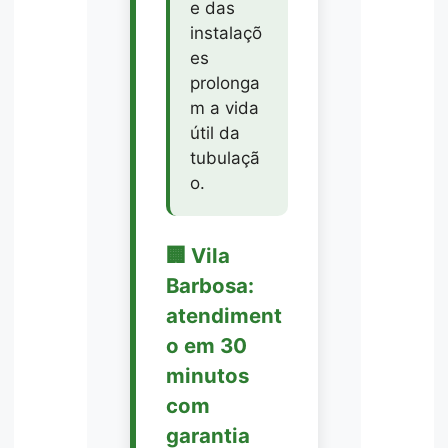
e das
instalaçõ
es
prolonga
m a vida
útil da
tubulaçã
o.
🏢 Vila
Barbosa:
atendiment
o em 30
minutos
com
garantia