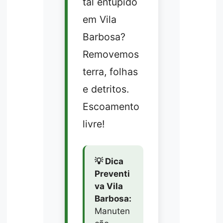
tal entupido
em Vila
Barbosa?
Removemos
terra, folhas
e detritos.
Escoamento
livre!
💡 Dica
Preventi
va Vila
Barbosa:
Manuten