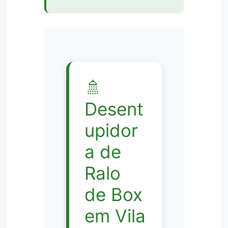
🚿
Desent
upidor
a de
Ralo
de Box
em Vila