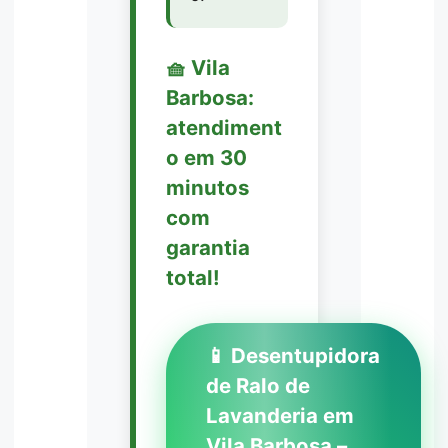
🧺 Vila
Barbosa:
atendiment
o em 30
minutos
com
garantia
total!
📱 Desentupidora
de Ralo de
Lavanderia em
Vila Barbosa –