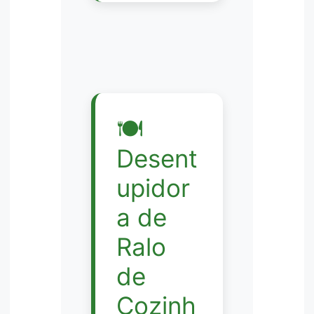
🍽️
Desent
upidor
a de
Ralo
de
Cozinh