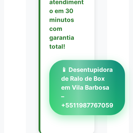
atendiment
o em 30
minutos
com
garantia
total!
📱 Desentupidora
de Ralo de Box
em Vila Barbosa
–
+5511987767059