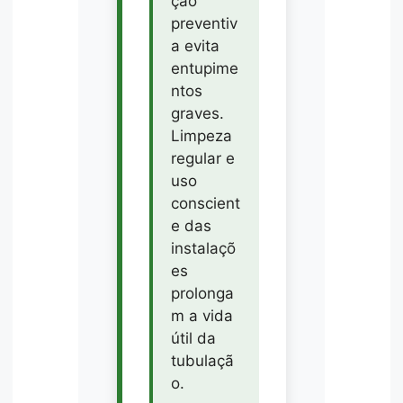
ção
preventiv
a evita
entupime
ntos
graves.
Limpeza
regular e
uso
conscient
e das
instalaçõ
es
prolonga
m a vida
útil da
tubulaçã
o.