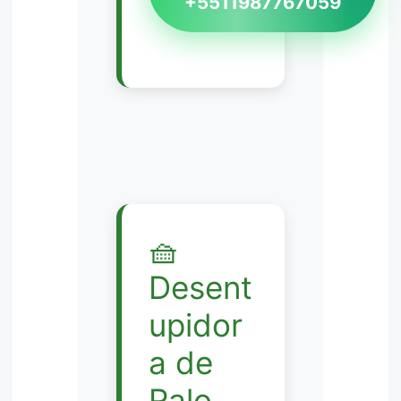
+5511987767059
🧺
Desent
upidor
a de
Ralo