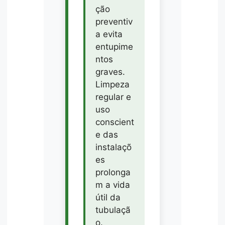
ção
preventiv
a evita
entupime
ntos
graves.
Limpeza
regular e
uso
conscient
e das
instalaçõ
es
prolonga
m a vida
útil da
tubulaçã
o.