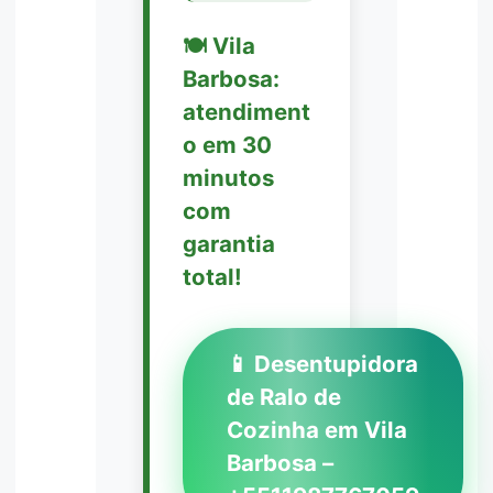
🍽️ Vila
Barbosa:
atendiment
o em 30
minutos
com
garantia
total!
📱 Desentupidora
de Ralo de
Cozinha em Vila
Barbosa –