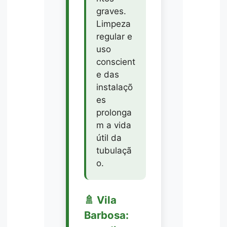
graves.
Limpeza
regular e
uso
conscient
e das
instalaçõ
es
prolonga
m a vida
útil da
tubulaçã
o.
🚿 Vila
Barbosa: