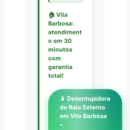
🏠 Vila
Barbosa:
atendiment
o em 30
minutos
com
garantia
total!
📱 Desentupidora
de Ralo Externo
em Vila Barbosa
–