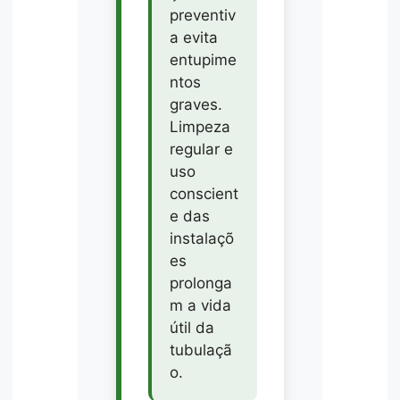
preventiv
a evita
entupime
ntos
graves.
Limpeza
regular e
uso
conscient
e das
instalaçõ
es
prolonga
m a vida
útil da
tubulaçã
o.