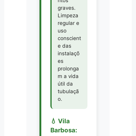
ntos
graves.
Limpeza
regular e
uso
conscient
e das
instalaçõ
es
prolonga
m a vida
útil da
tubulaçã
o.
💧 Vila
Barbosa: