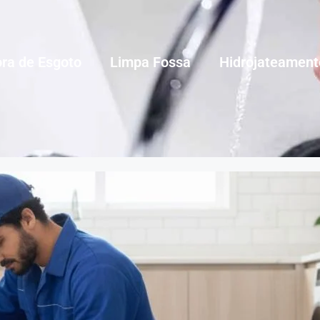
ra de Esgoto
Limpa Fossa
Hidrojateament