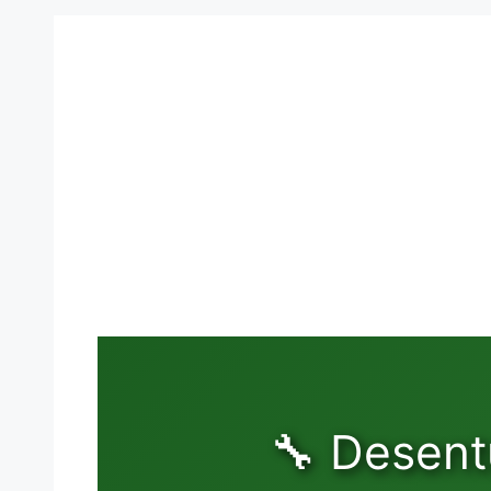
🔧 Desent