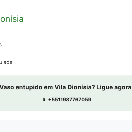
onísia
s
ulada
Vaso entupido em Vila Dionísia? Ligue agora
📱 +5511987767059