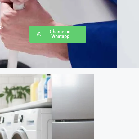
o
Chame no
Whatapp