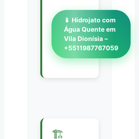
📱 Hidrojato com
Água Quente em
Vila Dionísia –
+5511987767059
🏗️