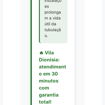
instalaçõ
es
prolonga
m a vida
útil da
tubulaçã
o.
🔥 Vila
Dionísia:
atendiment
o em 30
minutos
com
garantia
total!