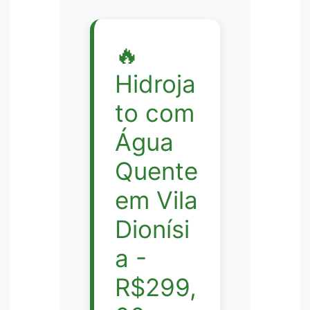
🔥
Hidroja
to com
Água
Quente
em Vila
Dionísi
a -
R$299,