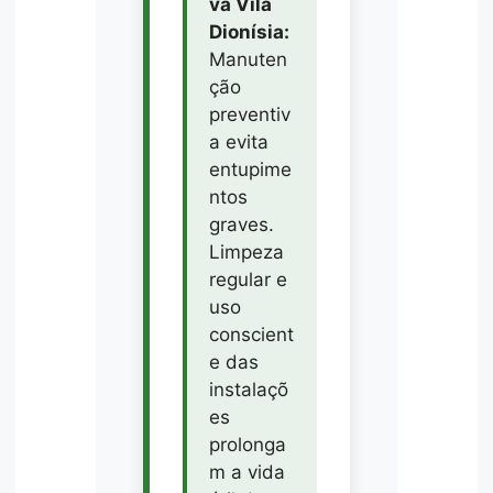
va Vila
Dionísia:
Manuten
ção
preventiv
a evita
entupime
ntos
graves.
Limpeza
regular e
uso
conscient
e das
instalaçõ
es
prolonga
m a vida