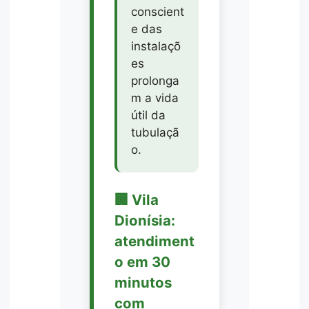
conscient
e das
instalaçõ
es
prolonga
m a vida
útil da
tubulaçã
o.
🏢 Vila
Dionísia:
atendiment
o em 30
minutos
com