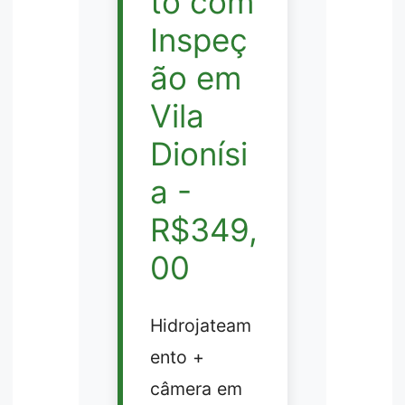
to com
Inspeç
ão em
Vila
Dionísi
a -
R$349,
00
Hidrojateam
ento +
câmera em