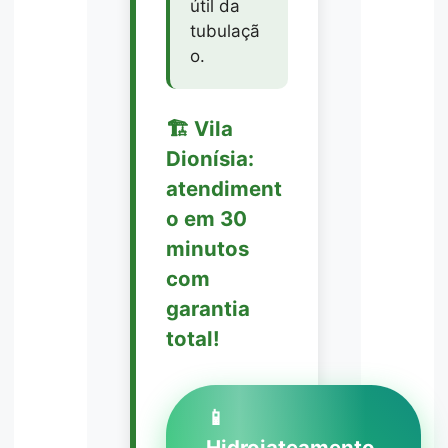
útil da
tubulaçã
o.
🏗️ Vila
Dionísia:
atendiment
o em 30
minutos
com
garantia
total!
📱
Hidrojateamento