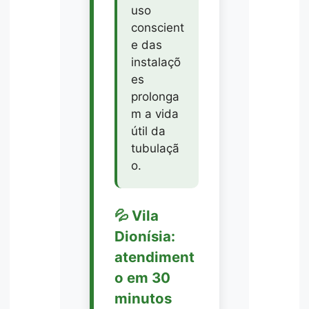
uso
conscient
e das
instalaçõ
es
prolonga
m a vida
útil da
tubulaçã
o.
💦 Vila
Dionísia:
atendiment
o em 30
minutos