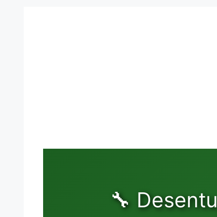
🔧 Desentu