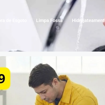
ra de Esgoto
Limpa Fossa
Hidrojateament