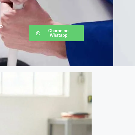
o
Chame no
Whatapp