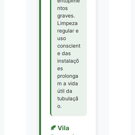
entupime
ntos
graves.
Limpeza
regular e
uso
conscient
e das
instalaçõ
es
prolonga
m a vida
útil da
tubulaçã
o.
🍂 Vila