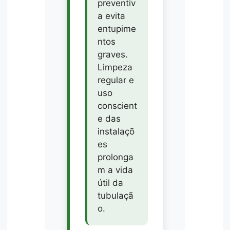
preventiv
a evita
entupime
ntos
graves.
Limpeza
regular e
uso
conscient
e das
instalaçõ
es
prolonga
m a vida
útil da
tubulaçã
o.