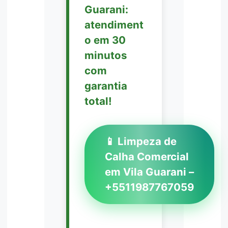
Guarani:
atendiment
o em 30
minutos
com
garantia
total!
📱 Limpeza de
Calha Comercial
em Vila Guarani –
+5511987767059