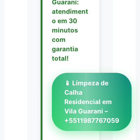
Guarani:
atendiment
o em 30
minutos
com
garantia
total!
📱 Limpeza de
Calha
Residencial em
Vila Guarani –
+5511987767059