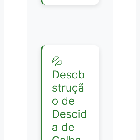
💦
Desob
struçã
o de
Descid
a de