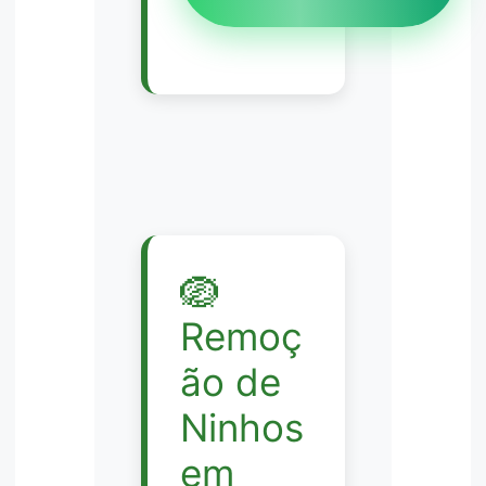
🪺
Remoç
ão de
Ninhos
em