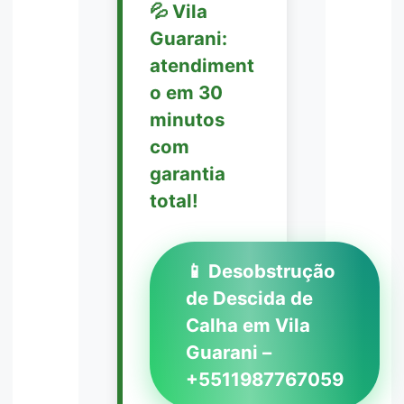
💦 Vila
Guarani:
atendiment
o em 30
minutos
com
garantia
total!
📱 Desobstrução
de Descida de
Calha em Vila
Guarani –
+5511987767059