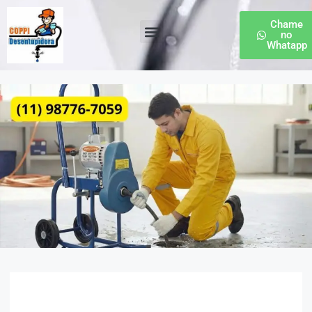
Chame
no
Whatapp
Desentupidora de Esgoto