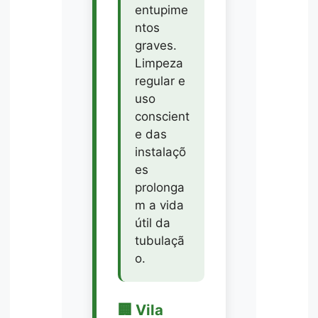
entupime
ntos
graves.
Limpeza
regular e
uso
conscient
e das
instalaçõ
es
prolonga
m a vida
útil da
tubulaçã
o.
🏢 Vila