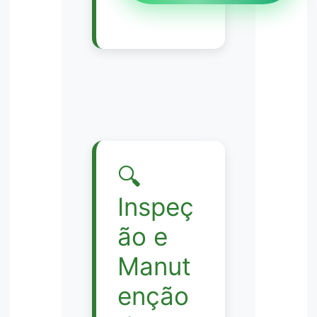
🔍
Inspeç
ão e
Manut
enção