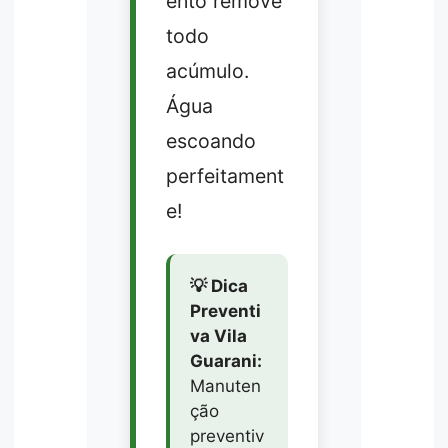
ento remove
todo
acúmulo.
Água
escoando
perfeitament
e!
💡 Dica
Preventi
va Vila
Guarani:
Manuten
ção
preventiv