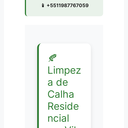
📱 +5511987767059
🍂
Limpez
a de
Calha
Reside
ncial