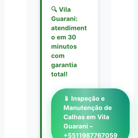
🔍 Vila
Guarani:
atendiment
o em 30
minutos
com
garantia
total!
📱 Inspeção e
Manutenção de
Calhas em Vila
Guarani –
+5511987767059