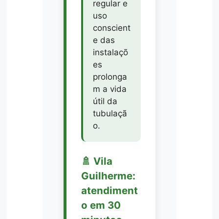
regular e
uso
conscient
e das
instalaçõ
es
prolonga
m a vida
útil da
tubulaçã
o.
🚿 Vila
Guilherme:
atendiment
o em 30