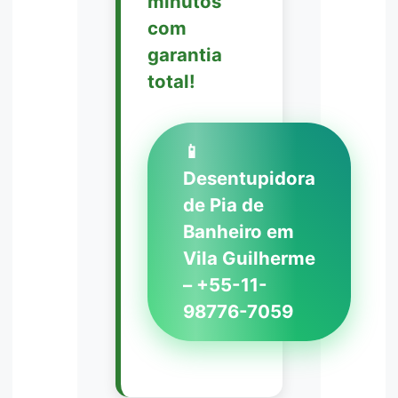
minutos
com
garantia
total!
📱
Desentupidora
de Pia de
Banheiro em
Vila Guilherme
– +55-11-
98776-7059