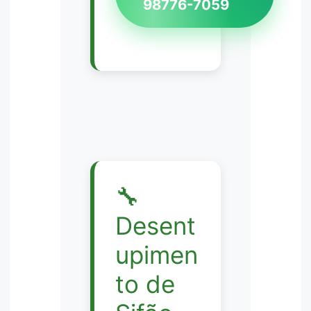
98776-7059
🔧
Desent
upimen
to de