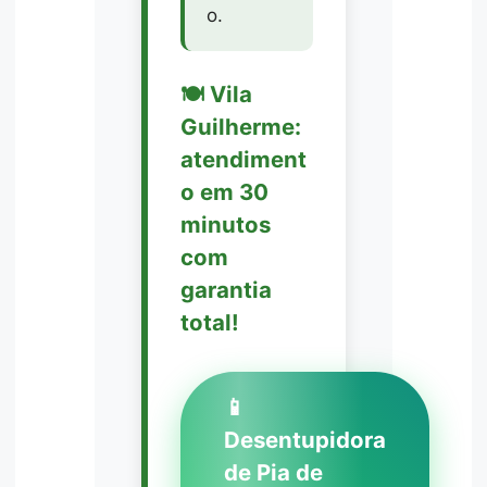
o.
🍽️ Vila
Guilherme:
atendiment
o em 30
minutos
com
garantia
total!
📱
Desentupidora
de Pia de