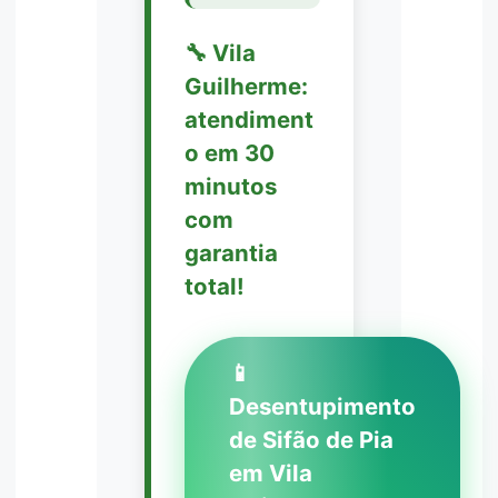
🔧 Vila
Guilherme:
atendiment
o em 30
minutos
com
garantia
total!
📱
Desentupimento
de Sifão de Pia
em Vila