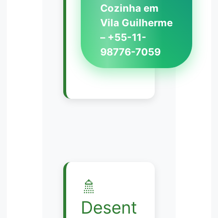
Cozinha em
Vila Guilherme
– +55-11-
98776-7059
🚿
Desent