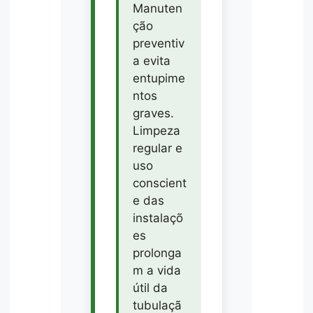
Manuten
ção
preventiv
a evita
entupime
ntos
graves.
Limpeza
regular e
uso
conscient
e das
instalaçõ
es
prolonga
m a vida
útil da
tubulaçã