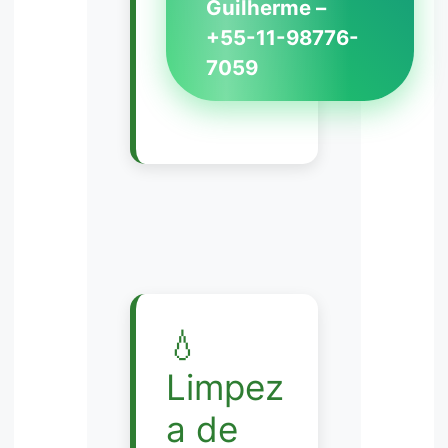
Guilherme –
+55-11-98776-
7059
💧
Limpez
a de