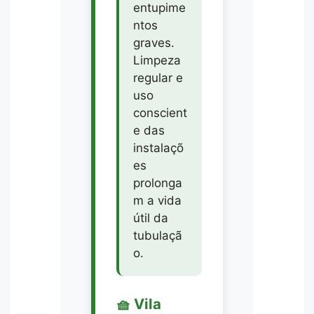
entupime
ntos
graves.
Limpeza
regular e
uso
conscient
e das
instalaçõ
es
prolonga
m a vida
útil da
tubulaçã
o.
🧺 Vila