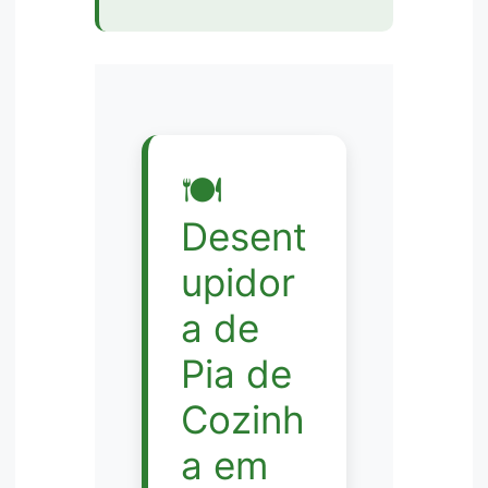
🍽️
Desent
upidor
a de
Pia de
Cozinh
a em