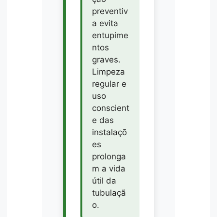
preventiv
a evita
entupime
ntos
graves.
Limpeza
regular e
uso
conscient
e das
instalaçõ
es
prolonga
m a vida
útil da
tubulaçã
o.