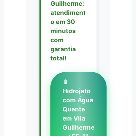
Guilherme:
atendiment
o em 30
minutos
com
garantia
total!
📱
Hidrojato
com Água
Quente
em Vila
Guilherme