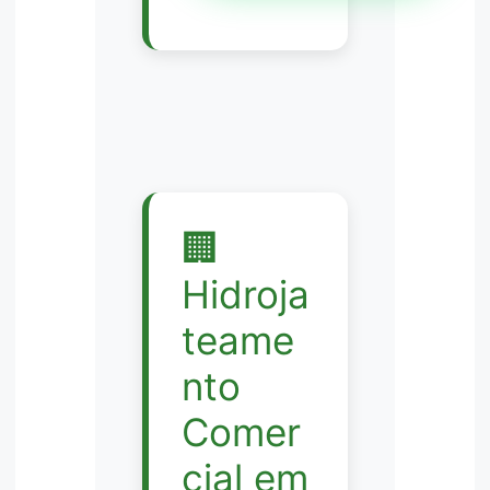
🏢
Hidroja
teame
nto
Comer
cial em