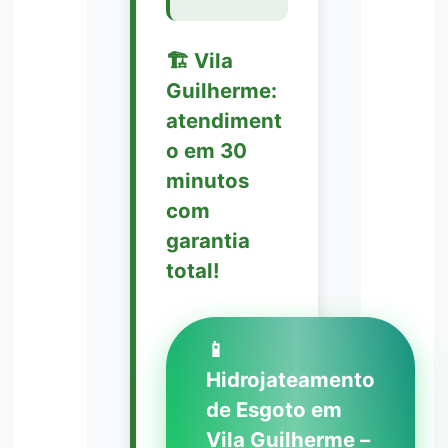
🏗️ Vila
Guilherme:
atendiment
o em 30
minutos
com
garantia
total!
📱
Hidrojateamento
de Esgoto em
Vila Guilherme –