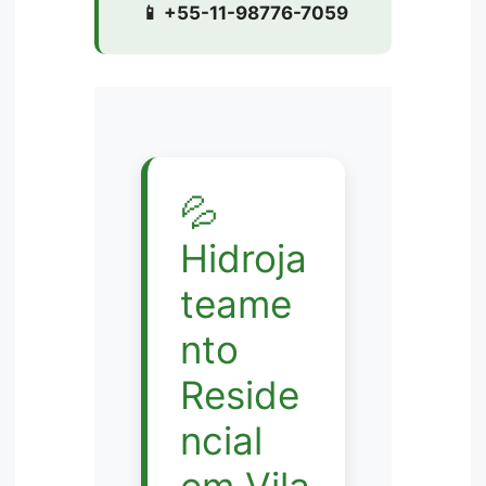
📱 +55-11-98776-7059
💦
Hidroja
teame
nto
Reside
ncial
em Vila