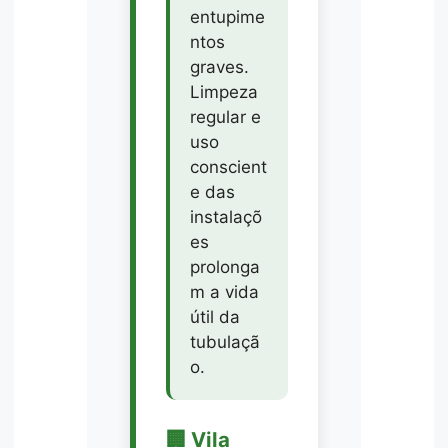
entupime
ntos
graves.
Limpeza
regular e
uso
conscient
e das
instalaçõ
es
prolonga
m a vida
útil da
tubulaçã
o.
🏢 Vila