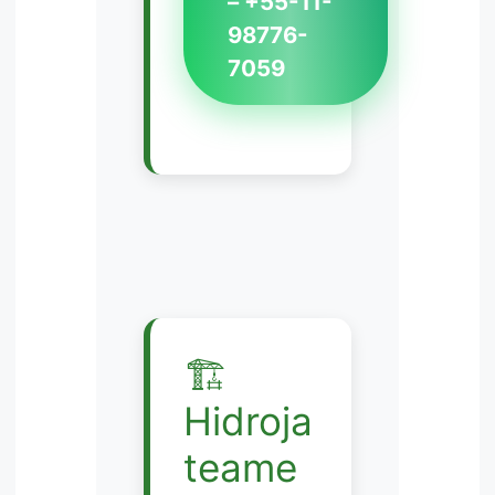
– +55-11-
98776-
7059
🏗️
Hidroja
teame