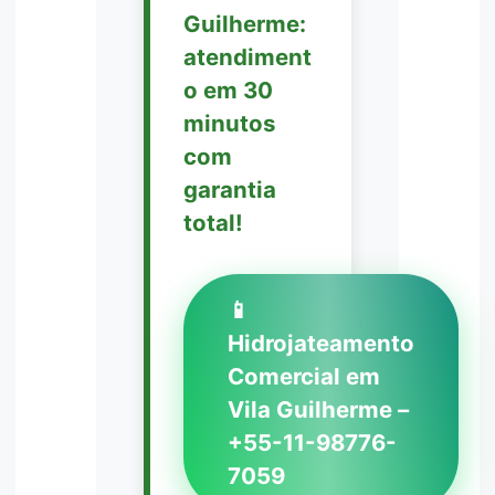
Guilherme:
atendiment
o em 30
minutos
com
garantia
total!
📱
Hidrojateamento
Comercial em
Vila Guilherme –
+55-11-98776-
7059