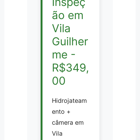
Inspeç
ão em
Vila
Guilher
me -
R$349,
00
Hidrojateam
ento +
câmera em
Vila