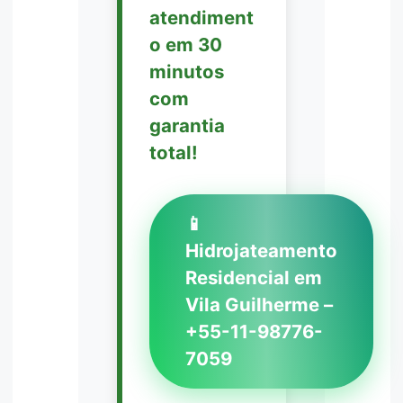
atendiment
o em 30
minutos
com
garantia
total!
📱
Hidrojateamento
Residencial em
Vila Guilherme –
+55-11-98776-
7059