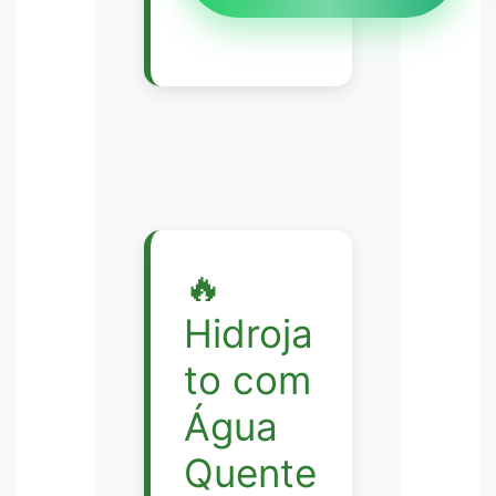
🔥
Hidroja
to com
Água
Quente