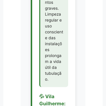
ntos
graves.
Limpeza
regular e
uso
conscient
e das
instalaçõ
es
prolonga
m a vida
útil da
tubulaçã
o.
💦 Vila
Guilherme: