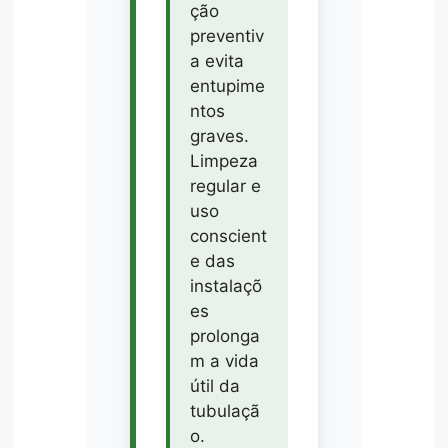
ção
preventiv
a evita
entupime
ntos
graves.
Limpeza
regular e
uso
conscient
e das
instalaçõ
es
prolonga
m a vida
útil da
tubulaçã
o.