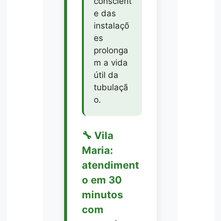
conscient
e das
instalaçõ
es
prolonga
m a vida
útil da
tubulaçã
o.
🔧 Vila
Maria:
atendiment
o em 30
minutos
com