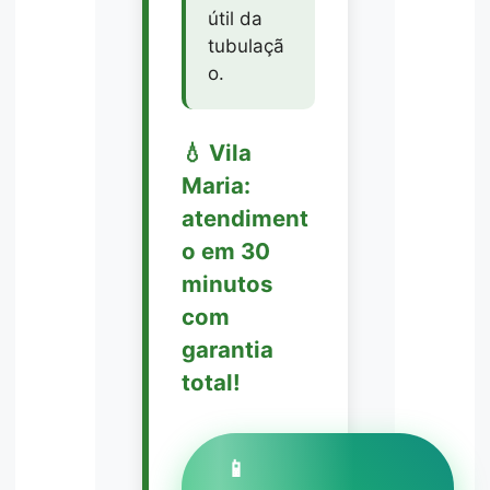
útil da
tubulaçã
o.
💧 Vila
Maria:
atendiment
o em 30
minutos
com
garantia
total!
📱