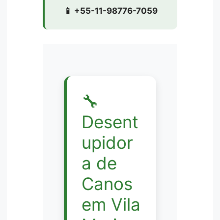
📱 +55-11-98776-7059
🔧
Desent
upidor
a de
Canos
em Vila