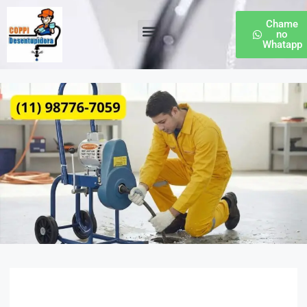
Chame
no
Whatapp
Desentupidora de Esgoto