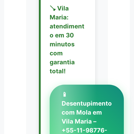
🪠 Vila
Maria:
atendiment
o em 30
minutos
com
garantia
total!
📱
Desentupimento
com Mola em
Vila Maria –
+55-11-98776-