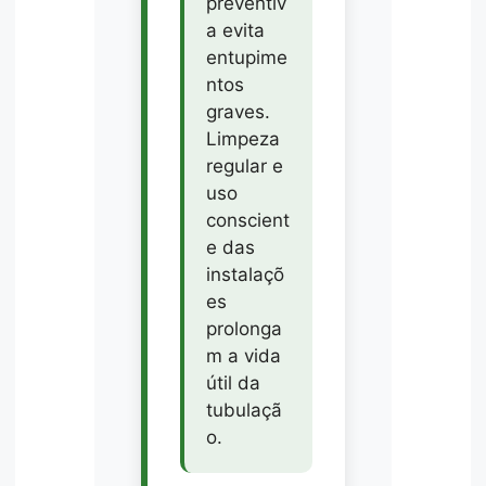
preventiv
a evita
entupime
ntos
graves.
Limpeza
regular e
uso
conscient
e das
instalaçõ
es
prolonga
m a vida
útil da
tubulaçã
o.