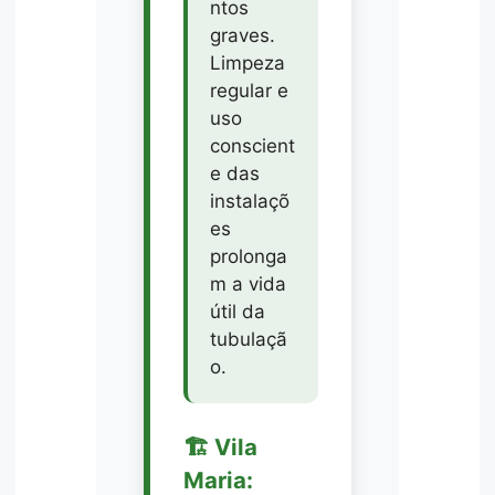
ntos
graves.
Limpeza
regular e
uso
conscient
e das
instalaçõ
es
prolonga
m a vida
útil da
tubulaçã
o.
🏗️ Vila
Maria: