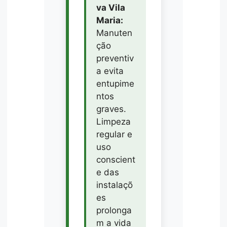
va Vila
Maria:
Manuten
ção
preventiv
a evita
entupime
ntos
graves.
Limpeza
regular e
uso
conscient
e das
instalaçõ
es
prolonga
m a vida