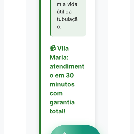
m a vida
útil da
tubulaçã
o.
📹 Vila
Maria:
atendiment
o em 30
minutos
com
garantia
total!