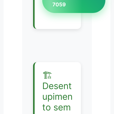
7059
🏗️
Desent
upimen
to sem