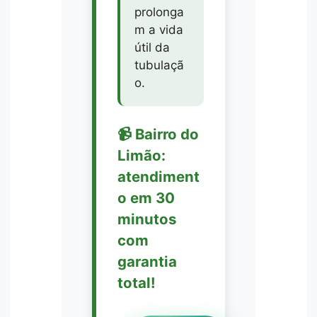
prolonga
m a vida
útil da
tubulaçã
o.
📹 Bairro do
Limão:
atendiment
o em 30
minutos
com
garantia
total!