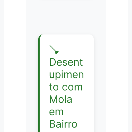
🪠
Desent
upimen
to com
Mola
em
Bairro