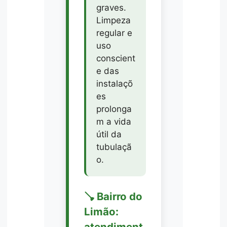
graves.
Limpeza
regular e
uso
conscient
e das
instalaçõ
es
prolonga
m a vida
útil da
tubulaçã
o.
🪠 Bairro do
Limão:
atendiment