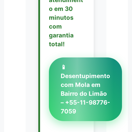
o em 30
minutos
com
garantia
total!
📱
Desentupimento
com Mola em
Bairro do Limão
– +55-11-98776-
7059