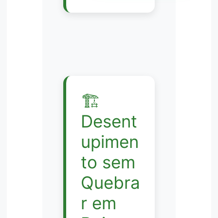
🏗️
Desent
upimen
to sem
Quebra
r em