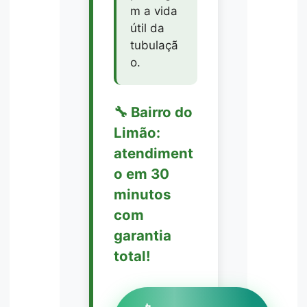
m a vida
útil da
tubulaçã
o.
🔧 Bairro do
Limão:
atendiment
o em 30
minutos
com
garantia
total!