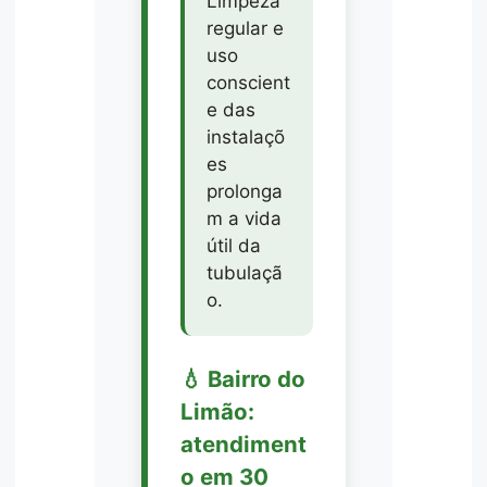
Limpeza
regular e
uso
conscient
e das
instalaçõ
es
prolonga
m a vida
útil da
tubulaçã
o.
💧 Bairro do
Limão:
atendiment
o em 30