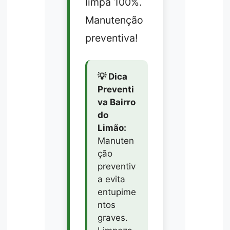
limpa 100%.
Manutenção
preventiva!
💡 Dica
Preventi
va Bairro
do
Limão:
Manuten
ção
preventiv
a evita
entupime
ntos
graves.