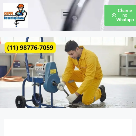
Chame
no
Whatapp
Desentupidora de Esgoto