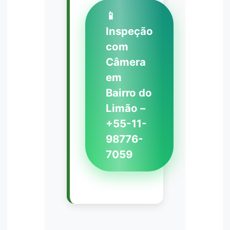
📱
Inspeção
com
Câmera
em
Bairro do
Limão –
+55-11-
98776-
7059