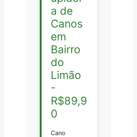
a de
Canos
em
Bairro
do
Limão
-
R$89,9
0
Cano