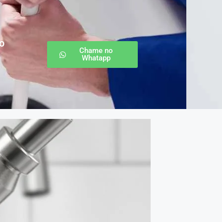
o
Chame no
Whatapp