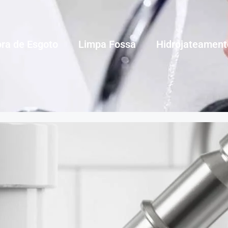
ra de Esgoto
Limpa Fossa
Hidrojateament