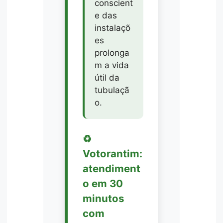
conscient
e das
instalaçõ
es
prolonga
m a vida
útil da
tubulaçã
o.
♻️
Votorantim:
atendiment
o em 30
minutos
com