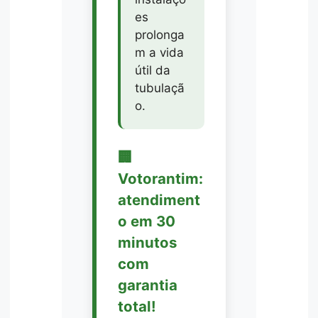
es
prolonga
m a vida
útil da
tubulaçã
o.
🏢
Votorantim:
atendiment
o em 30
minutos
com
garantia
total!