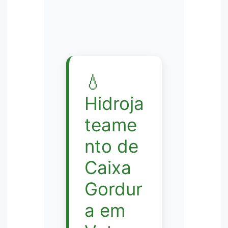
💧
Hidroja
teame
nto de
Caixa
Gordur
a em