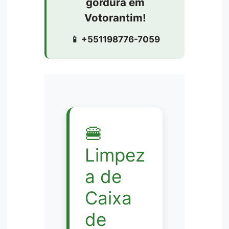
gordura em
Votorantim!
📱 +551198776-7059
🍔
Limpez
a de
Caixa
de