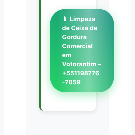
📱 Limpeza
de Caixa de
Gordura
Comercial
em
Votorantim –
+551198776
-7059