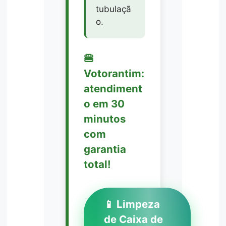
tubulaçã
o.
🍔
Votorantim:
atendiment
o em 30
minutos
com
garantia
total!
📱 Limpeza
de Caixa de