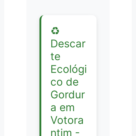
♻️
Descar
te
Ecológi
co de
Gordur
a em
Votora
ntim -