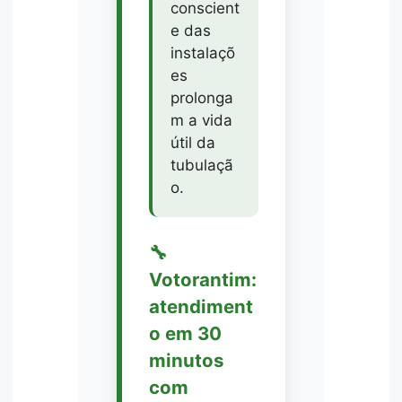
conscient
e das
instalaçõ
es
prolonga
m a vida
útil da
tubulaçã
o.
🔧
Votorantim:
atendiment
o em 30
minutos
com