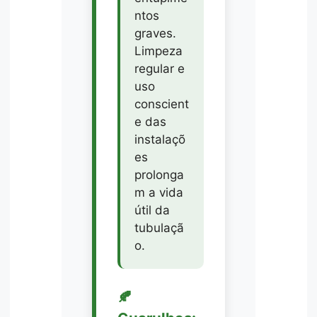
ntos
graves.
Limpeza
regular e
uso
conscient
e das
instalaçõ
es
prolonga
m a vida
útil da
tubulaçã
o.
🍂