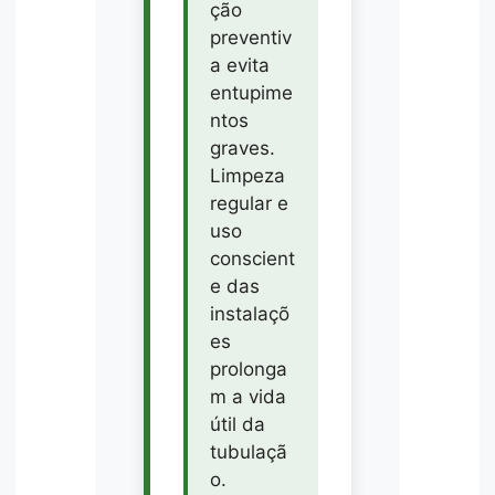
ção
preventiv
a evita
entupime
ntos
graves.
Limpeza
regular e
uso
conscient
e das
instalaçõ
es
prolonga
m a vida
útil da
tubulaçã
o.