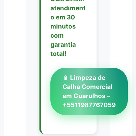
atendiment
o em 30
minutos
com
garantia
total!
📱 Limpeza de
Calha Comercial
em Guarulhos –
+5511987767059