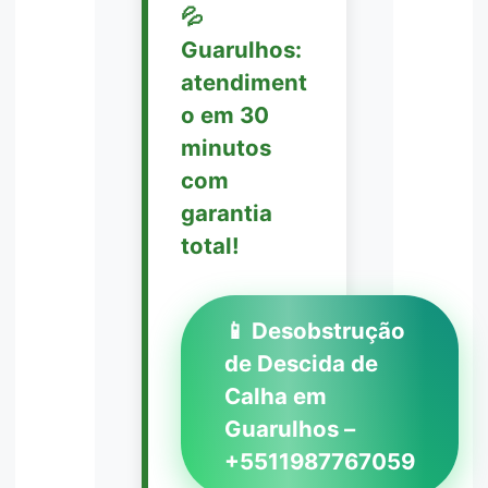
💦
Guarulhos:
atendiment
o em 30
minutos
com
garantia
total!
📱 Desobstrução
de Descida de
Calha em
Guarulhos –
+5511987767059