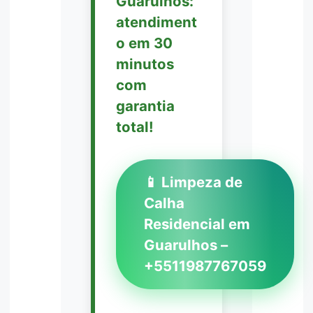
Guarulhos:
atendiment
o em 30
minutos
com
garantia
total!
📱 Limpeza de
Calha
Residencial em
Guarulhos –
+5511987767059