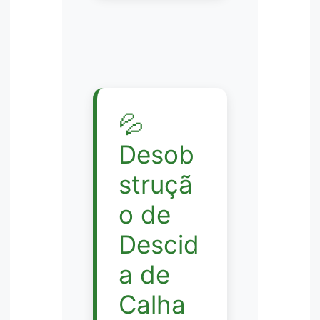
💦
Desob
struçã
o de
Descid
a de
Calha