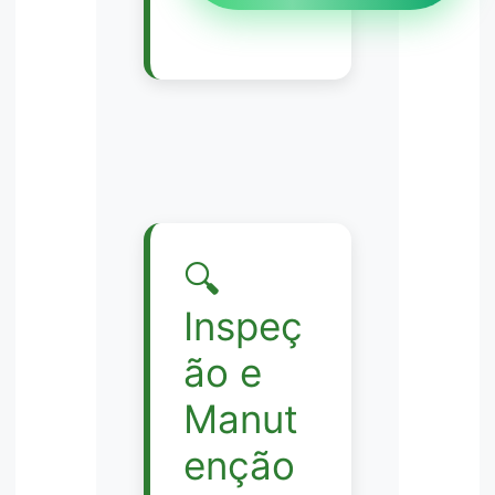
🔍
Inspeç
ão e
Manut
enção