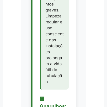
ntos
graves.
Limpeza
regular e
uso
conscient
e das
instalaçõ
es
prolonga
m a vida
útil da
tubulaçã
o.
🏢
Guarulhos: