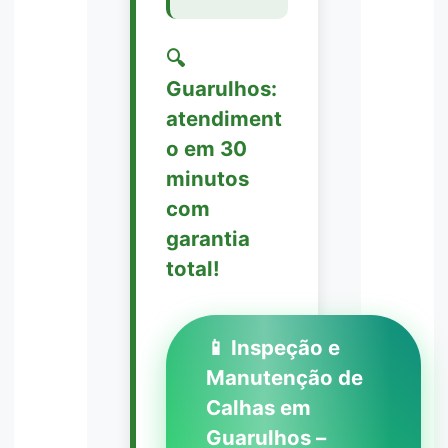
🔍
Guarulhos:
atendiment
o em 30
minutos
com
garantia
total!
📱 Inspeção e
Manutenção de
Calhas em
Guarulhos –