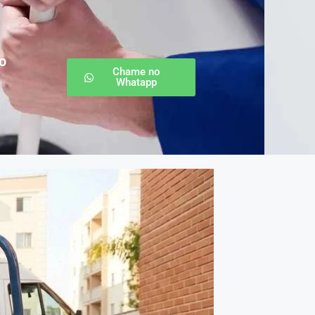
o
Chame no
Whatapp