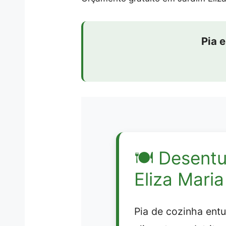
Pia 
🍽️
Desentu
Eliza Mari
Pia de cozinha ent