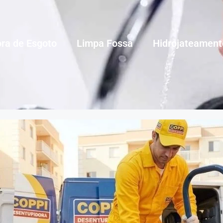
ra de Esgoto
Limpa Fossa
Hidrojateament