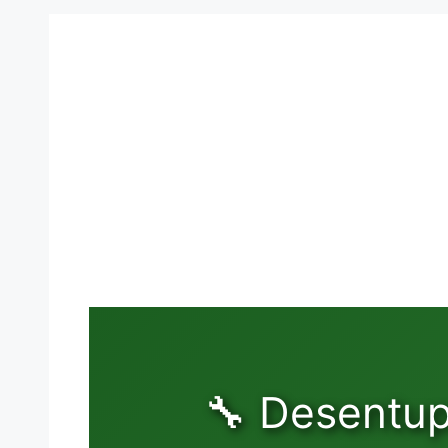
🔧 Desentup