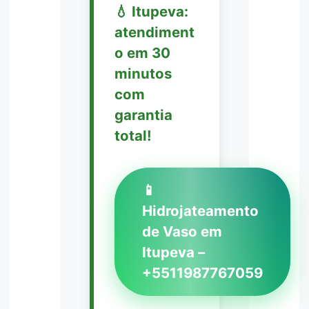
💧 Itupeva:
atendiment
o em 30
minutos
com
garantia
total!
📱
Hidrojateamento
de Vaso em
Itupeva –
+5511987767059