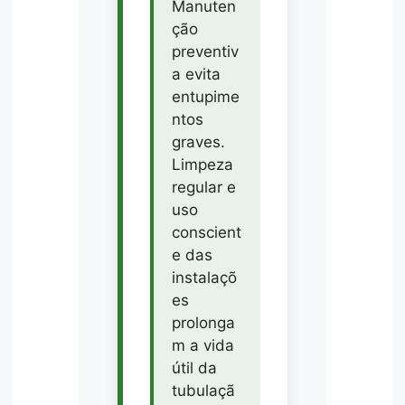
Manuten
ção
preventiv
a evita
entupime
ntos
graves.
Limpeza
regular e
uso
conscient
e das
instalaçõ
es
prolonga
m a vida
útil da
tubulaçã