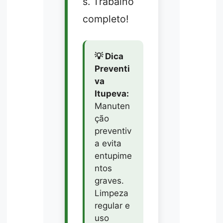
s. Trabalho
completo!
💡 Dica
Preventi
va
Itupeva:
Manuten
ção
preventiv
a evita
entupime
ntos
graves.
Limpeza
regular e
uso