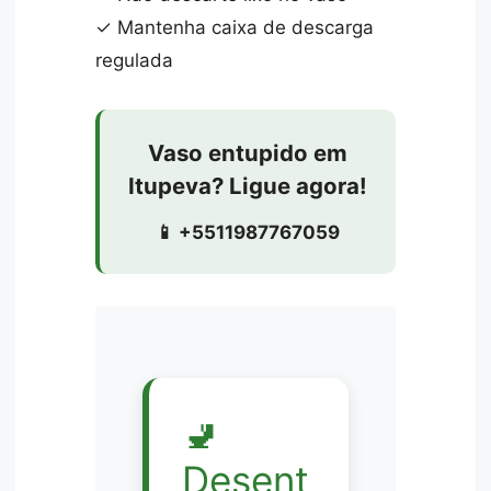
✓ Mantenha caixa de descarga
regulada
Vaso entupido em
Itupeva? Ligue agora!
📱 +5511987767059
🚽
Desent