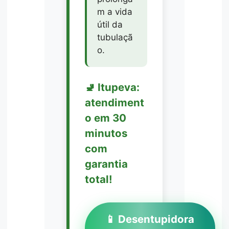
m a vida
útil da
tubulaçã
o.
🚽 Itupeva:
atendiment
o em 30
minutos
com
garantia
total!
📱 Desentupidora