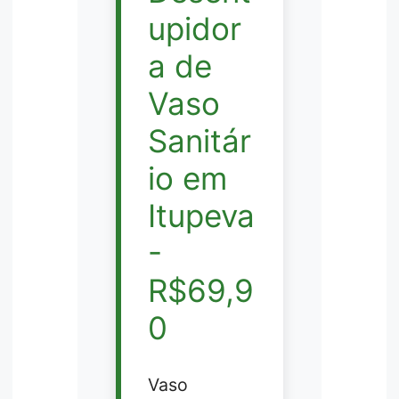
upidor
a de
Vaso
Sanitár
io em
Itupeva
-
R$69,9
0
Vaso