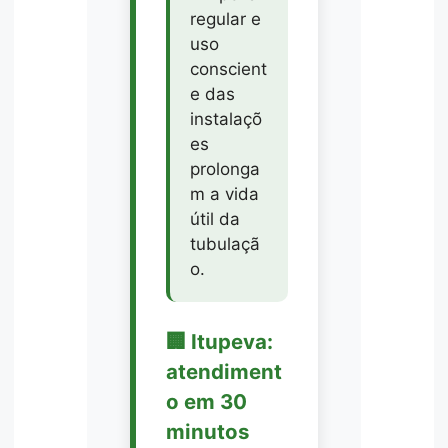
regular e
uso
conscient
e das
instalaçõ
es
prolonga
m a vida
útil da
tubulaçã
o.
🏢 Itupeva:
atendiment
o em 30
minutos