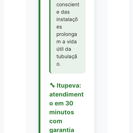
conscient
e das
instalaçõ
es
prolonga
m a vida
útil da
tubulaçã
o.
🔧 Itupeva:
atendiment
o em 30
minutos
com
garantia