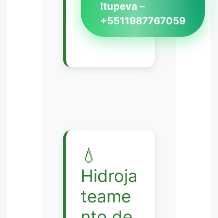
Itupeva –
+5511987767059
💧
Hidroja
teame
nto de