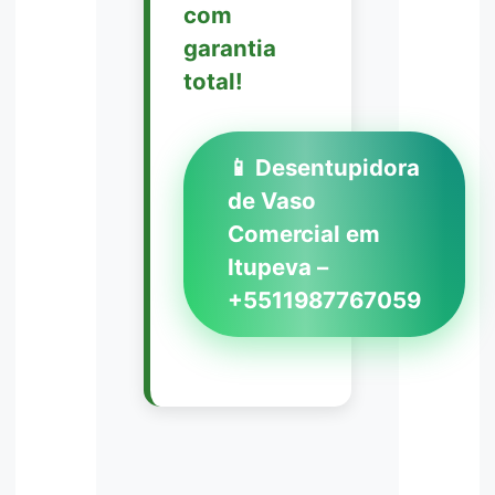
com
garantia
total!
📱 Desentupidora
de Vaso
Comercial em
Itupeva –
+5511987767059