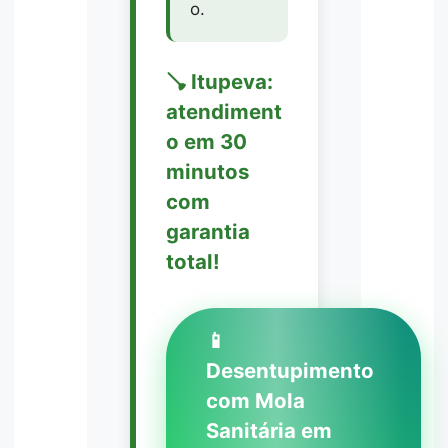
o.
🪠 Itupeva:
atendiment
o em 30
minutos
com
garantia
total!
📱
Desentupimento
com Mola
Sanitária em