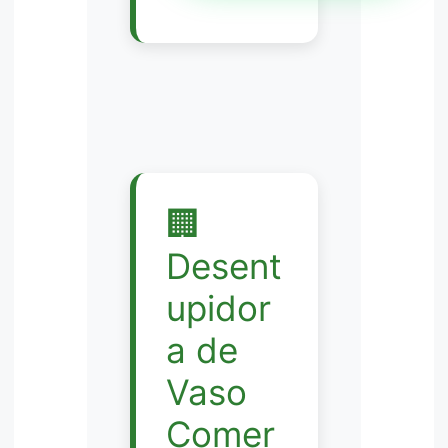
🏢
Desent
upidor
a de
Vaso
Comer