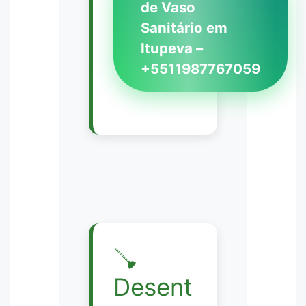
de Vaso
Sanitário em
Itupeva –
+5511987767059
🪠
Desent