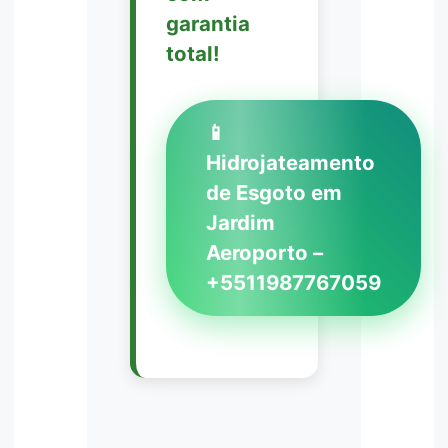
garantia
total!
📱
Hidrojateamento
de Esgoto em
Jardim
Aeroporto –
+5511987767059