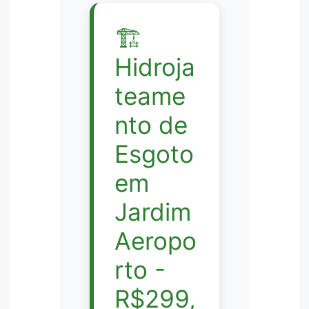
🏗️
Hidroja
teame
nto de
Esgoto
em
Jardim
Aeropo
rto -
R$299,