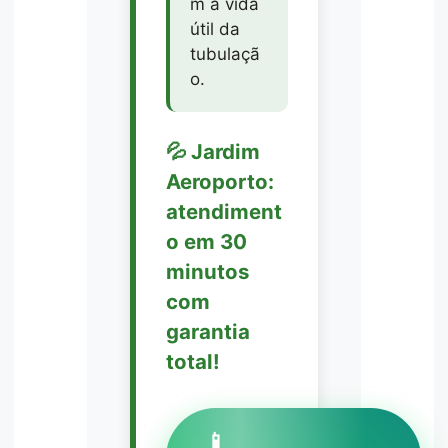
m a vida
útil da
tubulaçã
o.
💦 Jardim
Aeroporto:
atendiment
o em 30
minutos
com
garantia
total!
📱