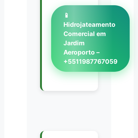
📱
Hidrojateamento
Comercial em
Jardim
Aeroporto –
+5511987767059