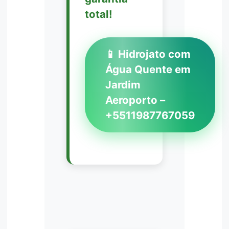
total!
📱 Hidrojato com
Água Quente em
Jardim
Aeroporto –
+5511987767059