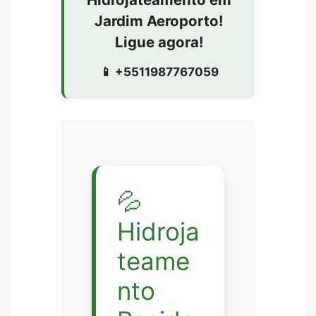
Jardim Aeroporto!
Ligue agora!
📱 +5511987767059
💦
Hidroja
teame
nto