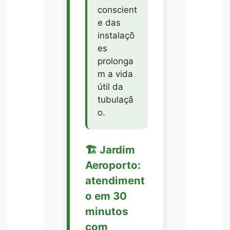
conscient
e das
instalaçõ
es
prolonga
m a vida
útil da
tubulaçã
o.
🏗️ Jardim
Aeroporto:
atendiment
o em 30
minutos
com