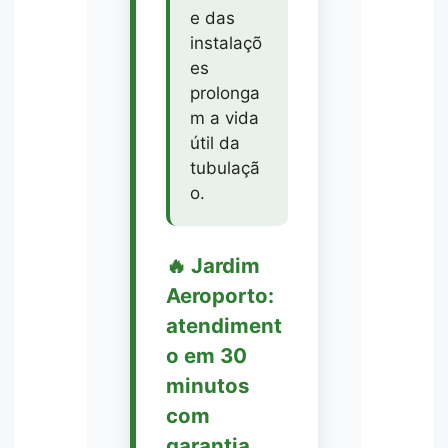
e das
instalaçõ
es
prolonga
m a vida
útil da
tubulaçã
o.
🔥 Jardim
Aeroporto:
atendiment
o em 30
minutos
com
garantia