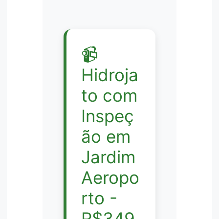
📹
Hidroja
to com
Inspeç
ão em
Jardim
Aeropo
rto -
R$349,