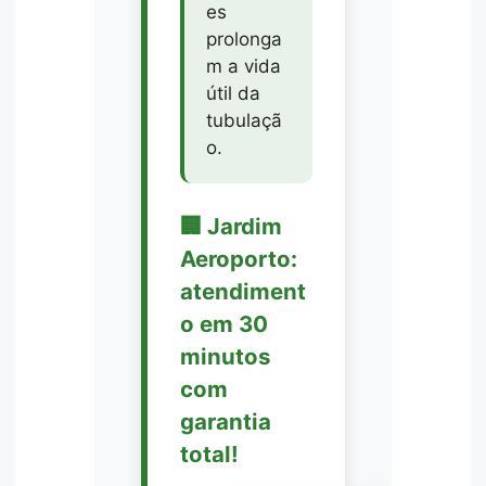
es
prolonga
m a vida
útil da
tubulaçã
o.
🏢 Jardim
Aeroporto:
atendiment
o em 30
minutos
com
garantia
total!