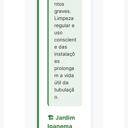
ntos
graves.
Limpeza
regular e
uso
conscient
e das
instalaçõ
es
prolonga
m a vida
útil da
tubulaçã
o.
🏗️ Jardim
Ipanema