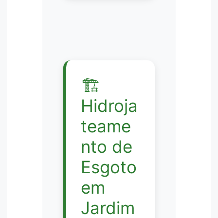
🏗️
Hidroja
teame
nto de
Esgoto
em
Jardim