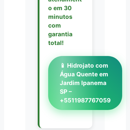
o em 30
minutos
com
garantia
total!
📱 Hidrojato com
Água Quente em
Jardim Ipanema
SP –
+5511987767059