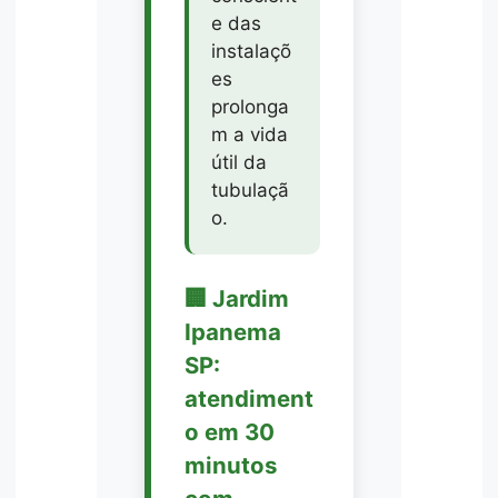
e das
instalaçõ
es
prolonga
m a vida
útil da
tubulaçã
o.
🏢 Jardim
Ipanema
SP:
atendiment
o em 30
minutos