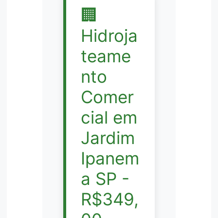
🏢
Hidroja
teame
nto
Comer
cial em
Jardim
Ipanem
a SP -
R$349,