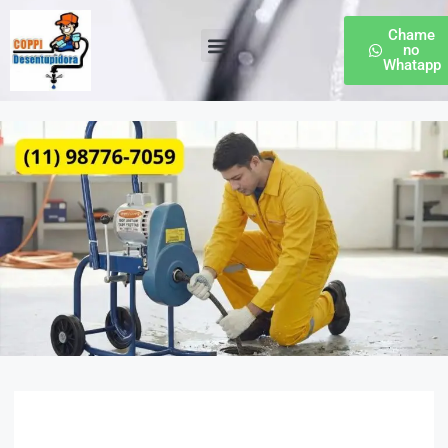
Chame
no
Whatapp
Desentupidora de Esgoto