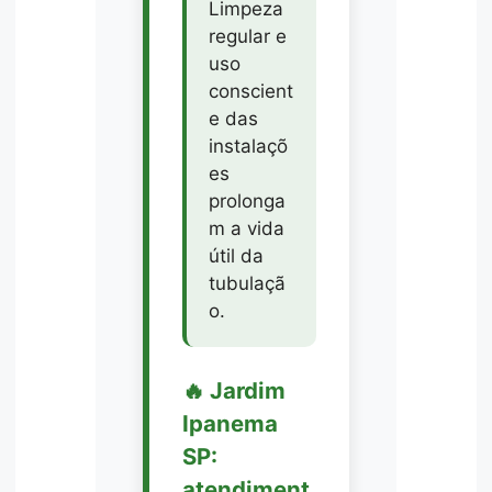
Limpeza
regular e
uso
conscient
e das
instalaçõ
es
prolonga
m a vida
útil da
tubulaçã
o.
🔥 Jardim
Ipanema
SP:
atendiment