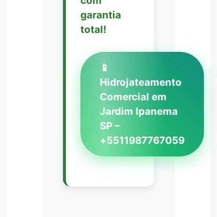
com
garantia
total!
📱
Hidrojateamento
Comercial em
Jardim Ipanema
SP –
+5511987767059