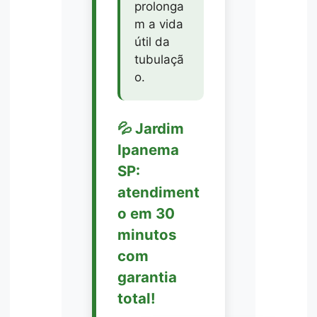
prolonga
m a vida
útil da
tubulaçã
o.
💦 Jardim
Ipanema
SP:
atendiment
o em 30
minutos
com
garantia
total!