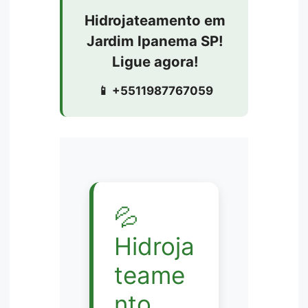
Hidrojateamento em
Jardim Ipanema SP!
Ligue agora!
📱 +5511987767059
💦
Hidroja
teame
nto