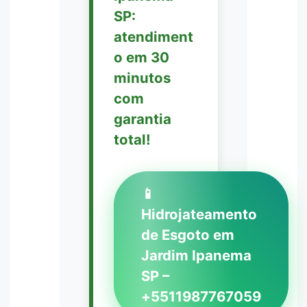
SP:
atendiment
o em 30
minutos
com
garantia
total!
📱
Hidrojateamento
de Esgoto em
Jardim Ipanema
SP –
+5511987767059