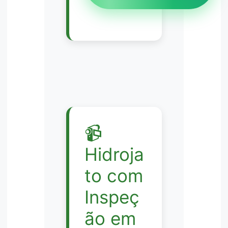
📹
Hidroja
to com
Inspeç
ão em