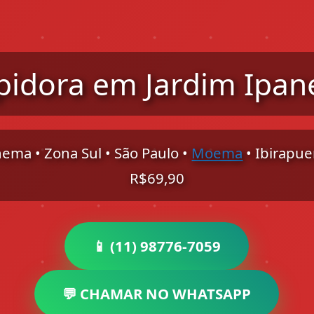
pidora em Jardim Ipa
nema • Zona Sul • São Paulo •
Moema
• Ibirapuer
R$69,90
📱 (11) 98776-7059
💬 CHAMAR NO WHATSAPP