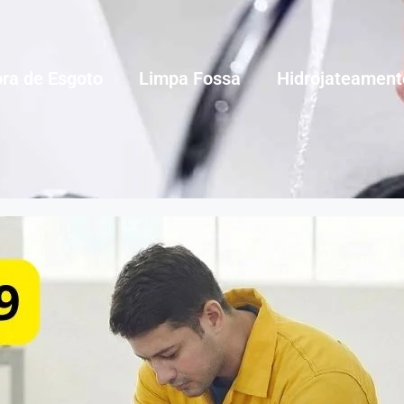
ra de Esgoto
Limpa Fossa
Hidrojateament