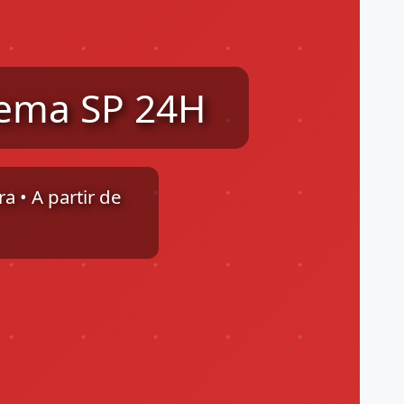
nema SP 24H
a • A partir de