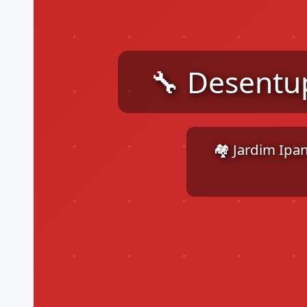
🔧 Desentu
🏘️ Jardim Ipa