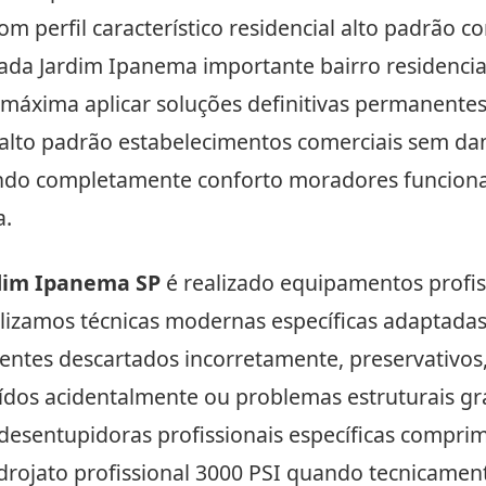
m perfil característico residencial alto padrão c
dada Jardim Ipanema importante bairro residencia
máxima aplicar soluções definitivas permanentes 
lto padrão estabelecimentos comerciais sem dani
rvando completamente conforto moradores funcio
a.
dim Ipanema SP
é realizado equipamentos profiss
ilizamos técnicas modernas específicas adaptada
ventes descartados incorretamente, preservativo
aídos acidentalmente ou problemas estruturais gr
 desentupidoras profissionais específicas compr
hidrojato profissional 3000 PSI quando tecnicam