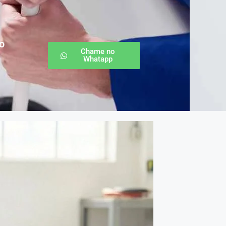
o
Chame no
Whatapp