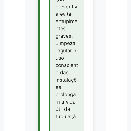
preventiv
a evita
entupime
ntos
graves.
Limpeza
regular e
uso
conscient
e das
instalaçõ
es
prolonga
m a vida
útil da
tubulaçã
o.