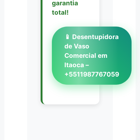
garantia
total!
📱 Desentupidora
de Vaso
Comercial em
Itaoca –
+5511987767059