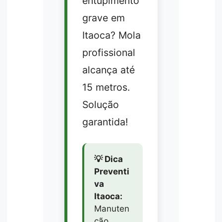
entupimento
grave em
Itaoca? Mola
profissional
alcança até
15 metros.
Solução
garantida!
💡 Dica
Preventi
va
Itaoca:
Manuten
ção