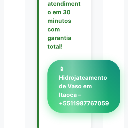
atendiment
o em 30
minutos
com
garantia
total!
📱
Hidrojateamento
de Vaso em
Itaoca –
+5511987767059