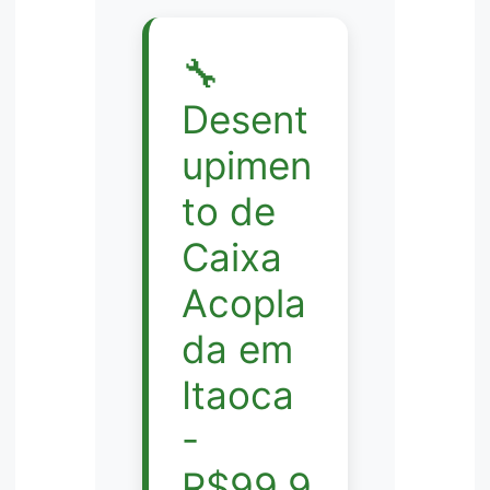
🔧
Desent
upimen
to de
Caixa
Acopla
da em
Itaoca
-
R$99,9