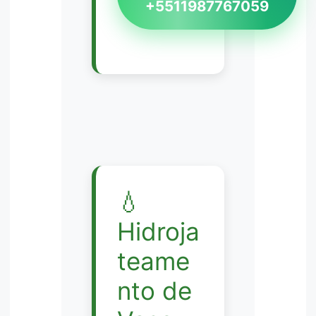
+5511987767059
💧
Hidroja
teame
nto de