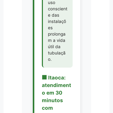
uso
conscient
e das
instalaçõ
es
prolonga
m a vida
útil da
tubulaçã
o.
🏢 Itaoca:
atendiment
o em 30
minutos
com