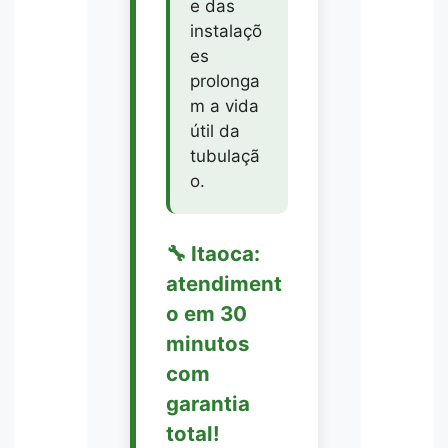
e das
instalaçõ
es
prolonga
m a vida
útil da
tubulaçã
o.
🔧 Itaoca:
atendiment
o em 30
minutos
com
garantia
total!