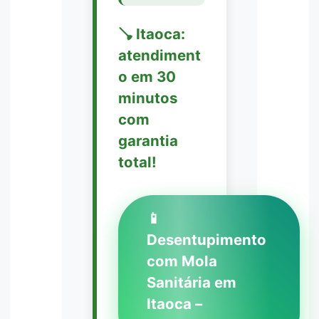
🪠 Itaoca:
atendiment
o em 30
minutos
com
garantia
total!
📱
Desentupimento
com Mola
Sanitária em
Itaoca –