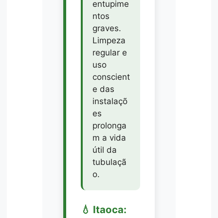
entupime
ntos
graves.
Limpeza
regular e
uso
conscient
e das
instalaçõ
es
prolonga
m a vida
útil da
tubulaçã
o.
💧 Itaoca: