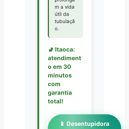
m a vida
útil da
tubulaçã
o.
🚽 Itaoca:
atendiment
o em 30
minutos
com
garantia
total!
📱 Desentupidora