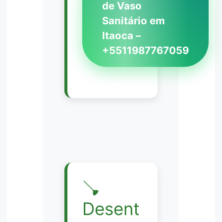
de Vaso
Sanitário em
Itaoca –
+5511987767059
🪠
Desent