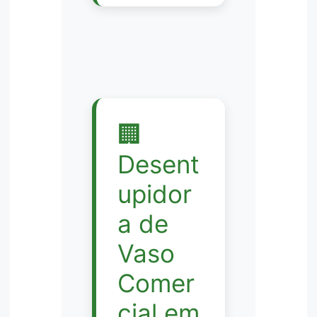
🏢
Desent
upidor
a de
Vaso
Comer
cial em