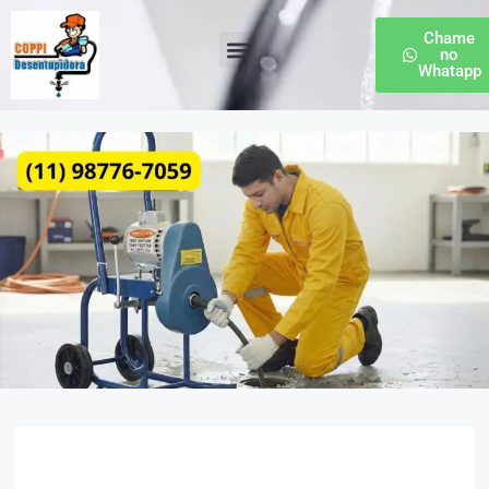
Chame
no
Whatapp
Desentupidora de Esgoto