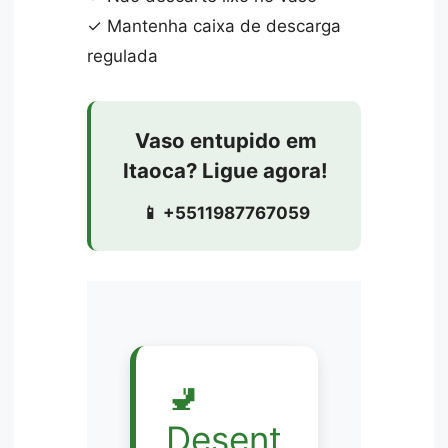
✓ Mantenha caixa de descarga
regulada
Vaso entupido em
Itaoca? Ligue agora!
📱 +5511987767059
🚽
Desent