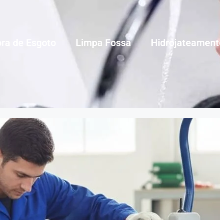
ra de Esgoto
Limpa Fossa
Hidrojateament