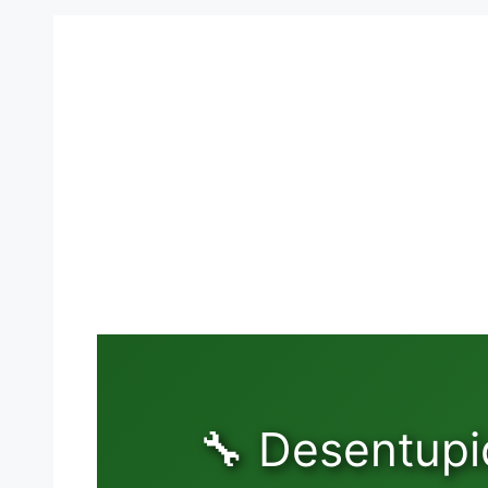
🔧 Desentupi