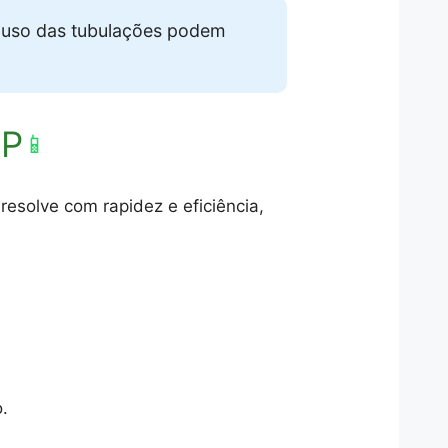
 uso das tubulações podem
SP
📱
esolve com rapidez e eficiência,
.