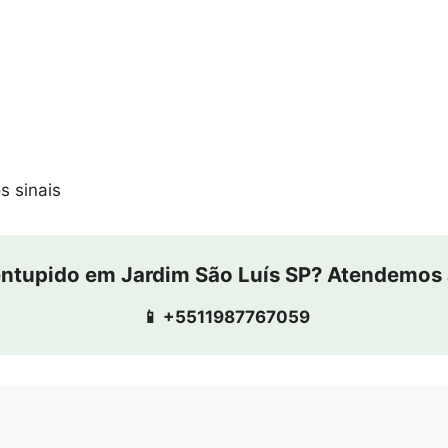
s sinais
entupido em Jardim São Luís SP? Atendemos 
📱 +5511987767059