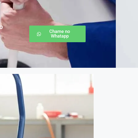
o
Chame no
Whatapp