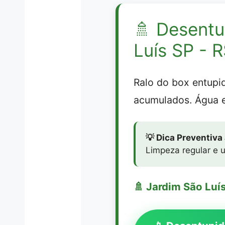
🚿
Desentu
Luís SP - 
Ralo do box entup
acumulados. Água 
💡 Dica Preventiva
Limpeza regular e u
🚿 Jardim São Luí