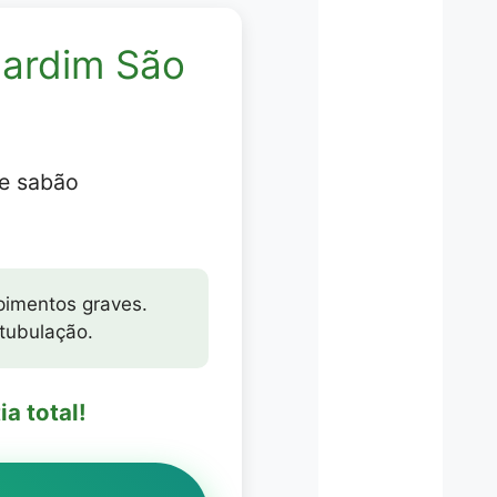
Jardim São
 e sabão
pimentos graves.
 tubulação.
a total!