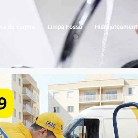
ra de Esgoto
Limpa Fossa
Hidrojateament