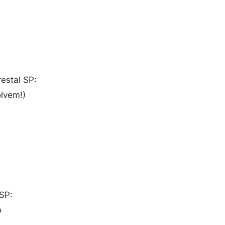
estal SP:
lvem!)
 SP:
o