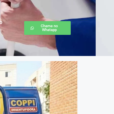
o
Chame no
Whatapp