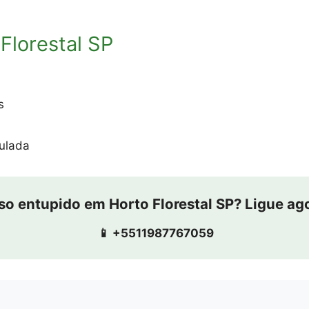
Florestal SP
s
ulada
so entupido em Horto Florestal SP? Ligue ag
📱 +5511987767059