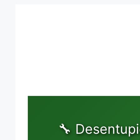
🔧 Desentupi