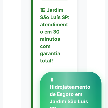
🏗️ Jardim
São Luís SP:
atendiment
o em 30
minutos
com
garantia
total!
📱
Hidrojateamento
de Esgoto em
Jardim São Luís