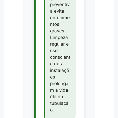
preventiv
a evita
entupime
ntos
graves.
Limpeza
regular e
uso
conscient
e das
instalaçõ
es
prolonga
m a vida
útil da
tubulaçã
o.