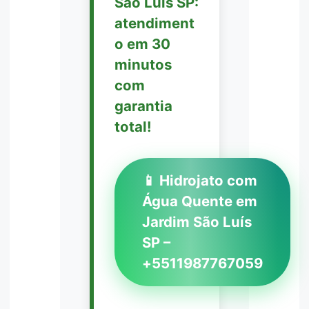
São Luís SP:
atendiment
o em 30
minutos
com
garantia
total!
📱 Hidrojato com
Água Quente em
Jardim São Luís
SP –
+5511987767059