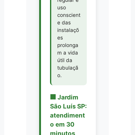
uso
conscient
e das
instalaçõ
es
prolonga
m a vida
útil da
tubulaçã
o.
🏢 Jardim
São Luís SP:
atendiment
o em 30
minutos