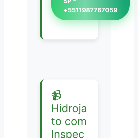
SP –
+5511987767059
📹
Hidroja
to com
Inspeç