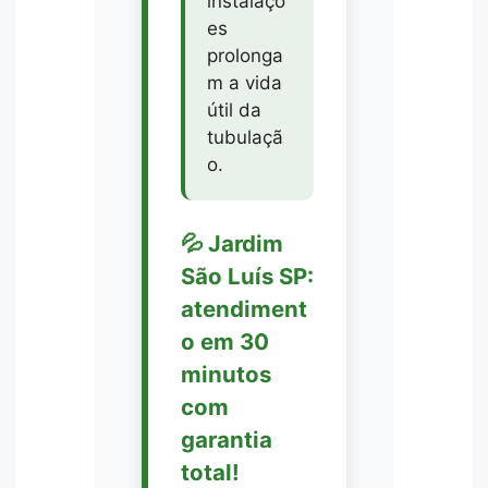
instalaçõ
es
prolonga
m a vida
útil da
tubulaçã
o.
💦 Jardim
São Luís SP:
atendiment
o em 30
minutos
com
garantia
total!