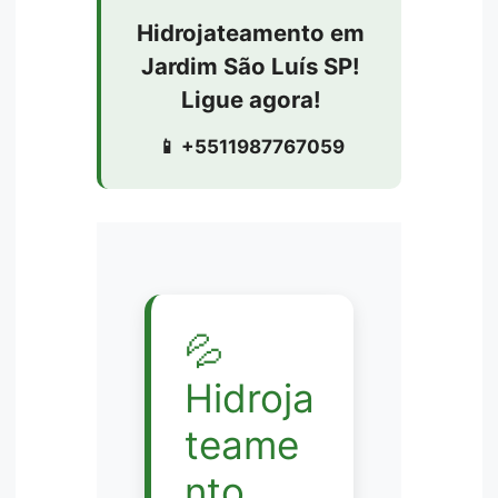
Hidrojateamento em
Jardim São Luís SP!
Ligue agora!
📱 +5511987767059
💦
Hidroja
teame
nto