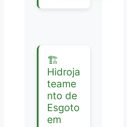
🏗️
Hidroja
teame
nto de
Esgoto
em