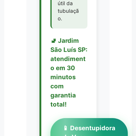
útil da
tubulaçã
o.
🚽 Jardim
São Luís SP:
atendiment
o em 30
minutos
com
garantia
total!
📱 Desentupidora