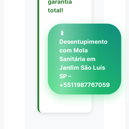
garantia
total!
📱
Desentupimento
com Mola
Sanitária em
Jardim São Luís
SP –
+5511987767059