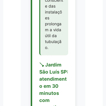
conscient
e das
instalaçõ
es
prolonga
m a vida
útil da
tubulaçã
o.
🪠 Jardim
São Luís SP:
atendiment
o em 30
minutos
com