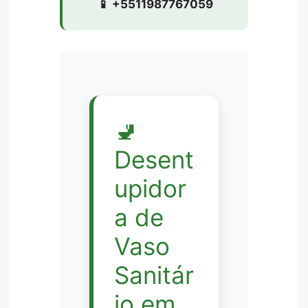
📱 +5511987767059
🚽
Desent
upidor
a de
Vaso
Sanitár
io em