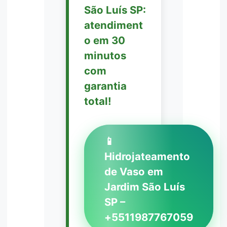
São Luís SP:
atendiment
o em 30
minutos
com
garantia
total!
📱
Hidrojateamento
de Vaso em
Jardim São Luís
SP –
+5511987767059