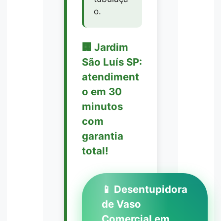
o.
🏢 Jardim
São Luís SP:
atendiment
o em 30
minutos
com
garantia
total!
📱 Desentupidora
de Vaso
Comercial em