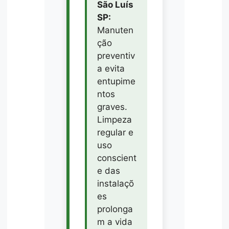
São Luís
SP:
Manuten
ção
preventiv
a evita
entupime
ntos
graves.
Limpeza
regular e
uso
conscient
e das
instalaçõ
es
prolonga
m a vida