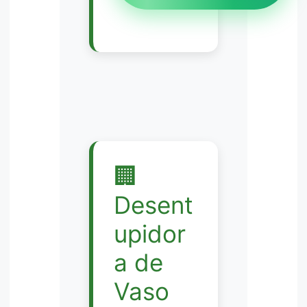
🏢
Desent
upidor
a de
Vaso