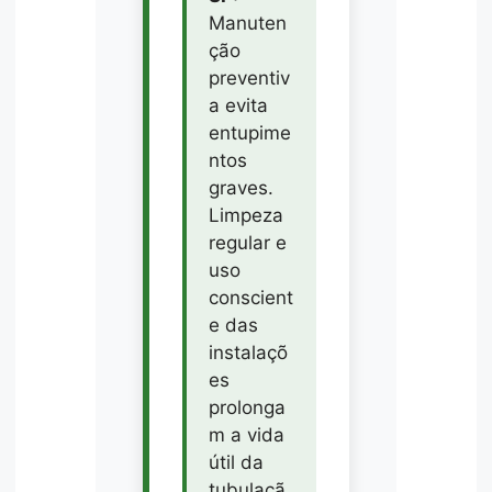
Manuten
ção
preventiv
a evita
entupime
ntos
graves.
Limpeza
regular e
uso
conscient
e das
instalaçõ
es
prolonga
m a vida
útil da
tubulaçã