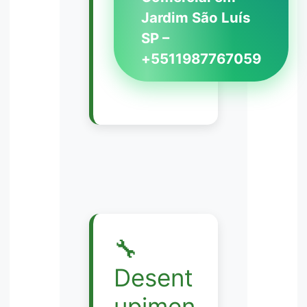
Jardim São Luís
SP –
+5511987767059
🔧
Desent
upimen