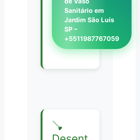
de Vaso
Sanitário em
Jardim São Luís
SP –
+5511987767059
🪠
Desent