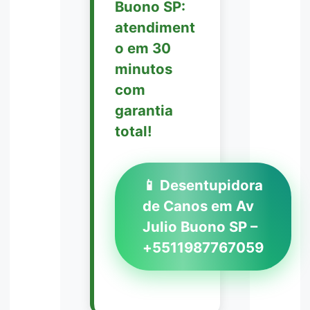
Buono SP:
atendiment
o em 30
minutos
com
garantia
total!
📱 Desentupidora
de Canos em Av
Julio Buono SP –
+5511987767059