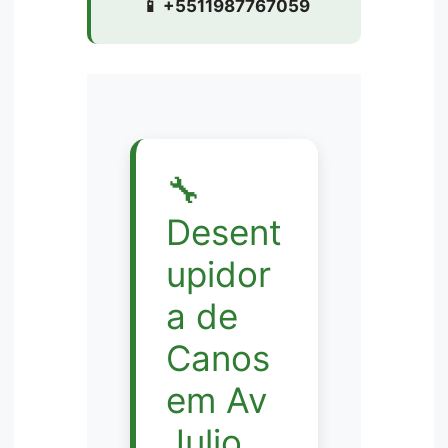
📱 +5511987767059
🔧
Desent
upidor
a de
Canos
em Av
Julio