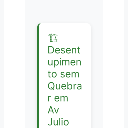
🏗️
Desent
upimen
to sem
Quebra
r em
Av
Julio