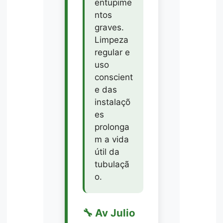
entupime
ntos
graves.
Limpeza
regular e
uso
conscient
e das
instalaçõ
es
prolonga
m a vida
útil da
tubulaçã
o.
🔧 Av Julio