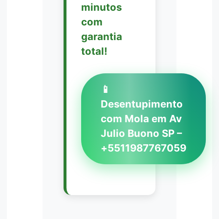
minutos
com
garantia
total!
📱
Desentupimento
com Mola em Av
Julio Buono SP –
+5511987767059