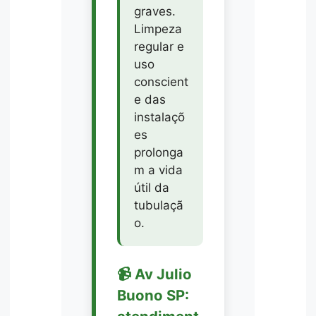
graves.
Limpeza
regular e
uso
conscient
e das
instalaçõ
es
prolonga
m a vida
útil da
tubulaçã
o.
📹 Av Julio
Buono SP: