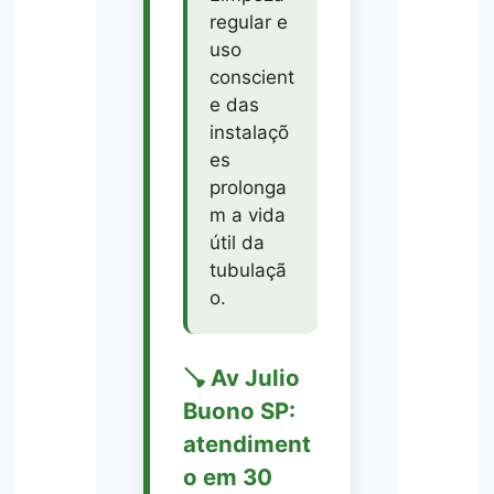
regular e
uso
conscient
e das
instalaçõ
es
prolonga
m a vida
útil da
tubulaçã
o.
🪠 Av Julio
Buono SP:
atendiment
o em 30