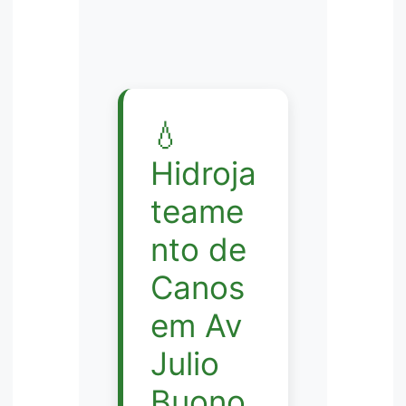
💧
Hidroja
teame
nto de
Canos
em Av
Julio
Buono