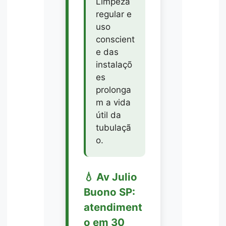
Limpeza
regular e
uso
conscient
e das
instalaçõ
es
prolonga
m a vida
útil da
tubulaçã
o.
💧 Av Julio
Buono SP:
atendiment
o em 30