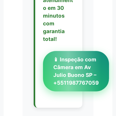
atendiment
o em 30
minutos
com
garantia
total!
📱 Inspeção com
Câmera em Av
Julio Buono SP –
+5511987767059