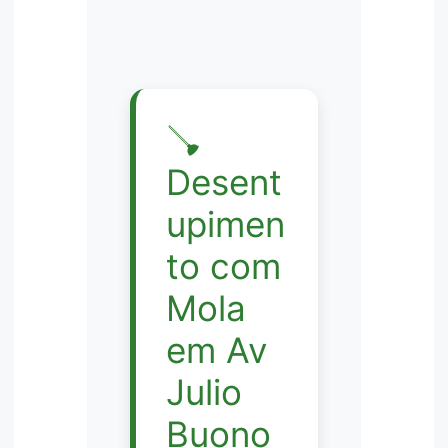
🪠
Desent
upimen
to com
Mola
em Av
Julio
Buono