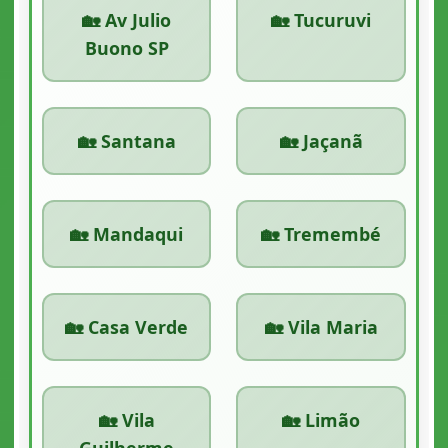
🏡 Av Julio
🏡 Tucuruvi
Buono SP
🏡 Santana
🏡 Jaçanã
🏡 Mandaqui
🏡 Tremembé
🏡 Casa Verde
🏡 Vila Maria
🏡 Vila
🏡 Limão
Guilherme