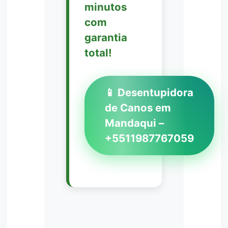
minutos
com
garantia
total!
📱 Desentupidora
de Canos em
Mandaqui –
+5511987767059