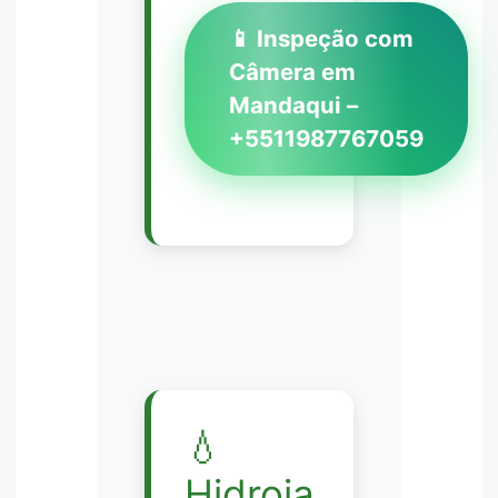
📱 Inspeção com
Câmera em
Mandaqui –
+5511987767059
💧
Hidroja