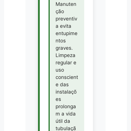
Manuten
ção
preventiv
a evita
entupime
ntos
graves.
Limpeza
regular e
uso
conscient
e das
instalaçõ
es
prolonga
m a vida
útil da
tubulaçã