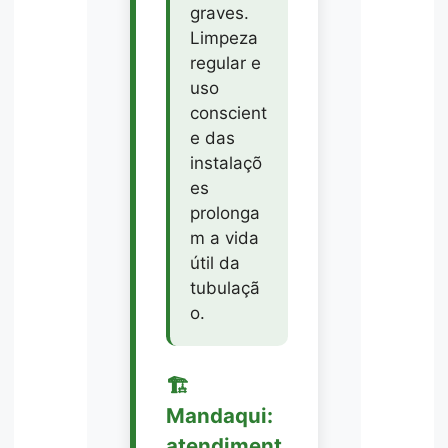
graves.
Limpeza
regular e
uso
conscient
e das
instalaçõ
es
prolonga
m a vida
útil da
tubulaçã
o.
🏗️
Mandaqui:
atendiment