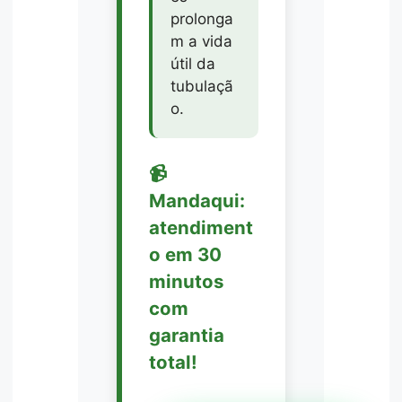
prolonga
m a vida
útil da
tubulaçã
o.
📹
Mandaqui:
atendiment
o em 30
minutos
com
garantia
total!