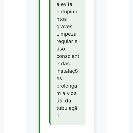
a evita
entupime
ntos
graves.
Limpeza
regular e
uso
conscient
e das
instalaçõ
es
prolonga
m a vida
útil da
tubulaçã
o.