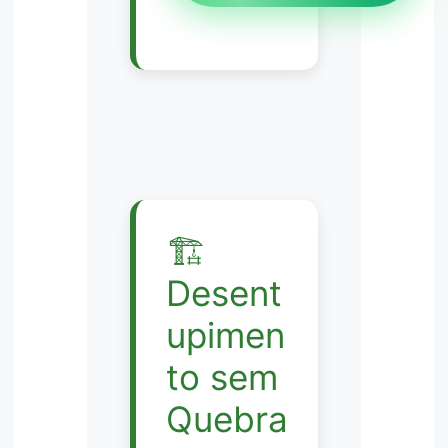
🏗️
Desent
upimen
to sem
Quebra