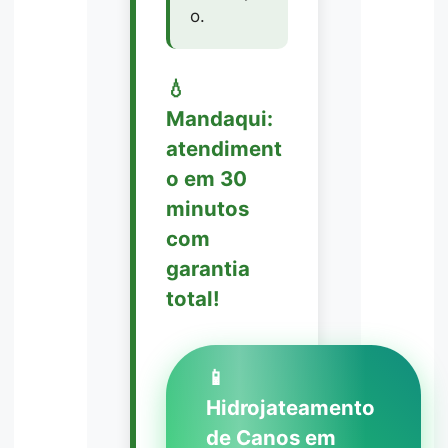
o.
💧
Mandaqui:
atendiment
o em 30
minutos
com
garantia
total!
📱
Hidrojateamento
de Canos em