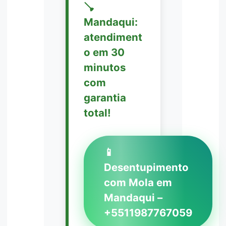
🪠
Mandaqui:
atendiment
o em 30
minutos
com
garantia
total!
📱
Desentupimento
com Mola em
Mandaqui –
+5511987767059