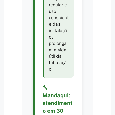
regular e
uso
conscient
e das
instalaçõ
es
prolonga
m a vida
útil da
tubulaçã
o.
🔧
Mandaqui:
atendiment
o em 30