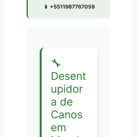
📱 +5511987767059
🔧
Desent
upidor
a de
Canos
em