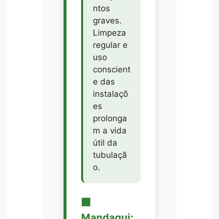
ntos
graves.
Limpeza
regular e
uso
conscient
e das
instalaçõ
es
prolonga
m a vida
útil da
tubulaçã
o.
🏢
Mandaqui: