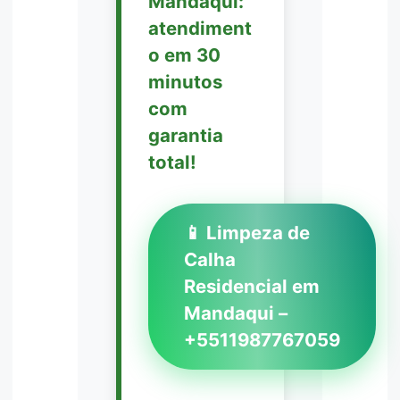
Mandaqui:
atendiment
o em 30
minutos
com
garantia
total!
📱 Limpeza de
Calha
Residencial em
Mandaqui –
+5511987767059