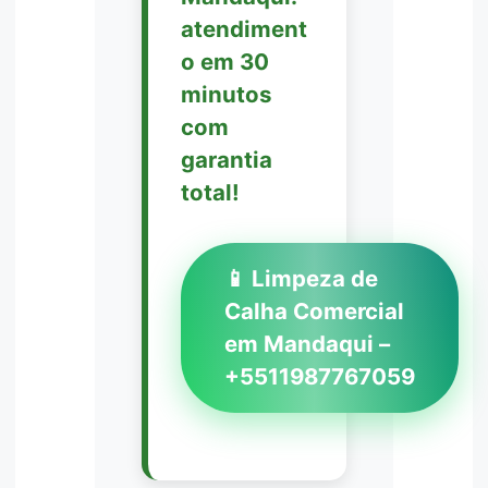
atendiment
o em 30
minutos
com
garantia
total!
📱 Limpeza de
Calha Comercial
em Mandaqui –
+5511987767059