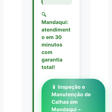
🔍
Mandaqui:
atendiment
o em 30
minutos
com
garantia
total!
📱 Inspeção e
Manutenção de
Calhas em
Mandaqui –