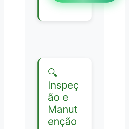
🔍
Inspeç
ão e
Manut
enção