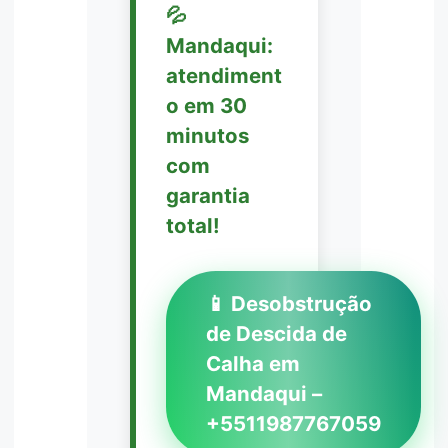
💦
Mandaqui:
atendiment
o em 30
minutos
com
garantia
total!
📱 Desobstrução
de Descida de
Calha em
Mandaqui –
+5511987767059