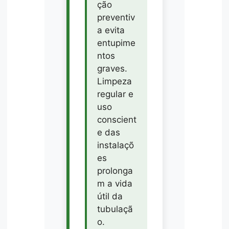
ção
preventiv
a evita
entupime
ntos
graves.
Limpeza
regular e
uso
conscient
e das
instalaçõ
es
prolonga
m a vida
útil da
tubulaçã
o.