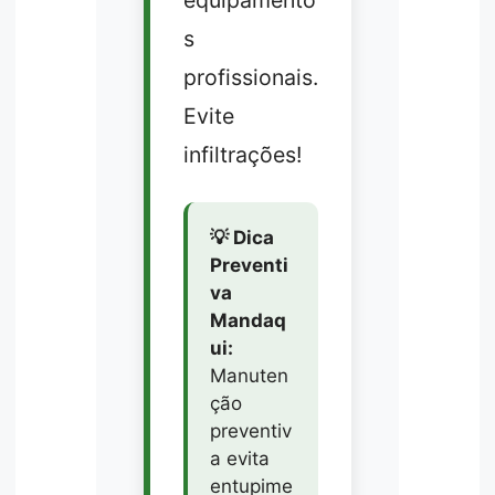
s
profissionais.
Evite
infiltrações!
💡 Dica
Preventi
va
Mandaq
ui:
Manuten
ção
preventiv
a evita
entupime