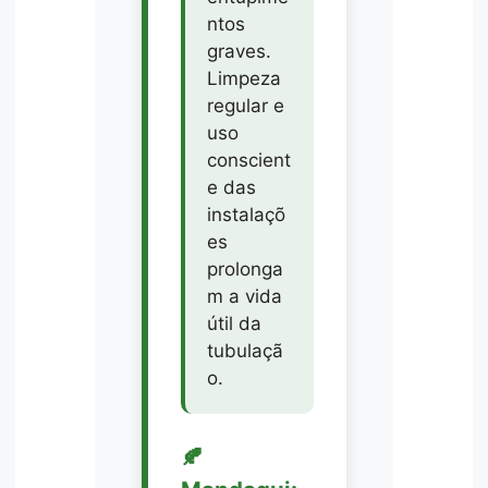
ntos
graves.
Limpeza
regular e
uso
conscient
e das
instalaçõ
es
prolonga
m a vida
útil da
tubulaçã
o.
🍂