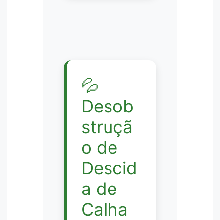
💦
Desob
struçã
o de
Descid
a de
Calha