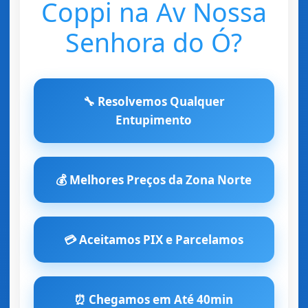
Coppi na Av Nossa
Senhora do Ó?
🔧 Resolvemos Qualquer
Entupimento
💰 Melhores Preços da Zona Norte
💳 Aceitamos PIX e Parcelamos
⏰ Chegamos em Até 40min