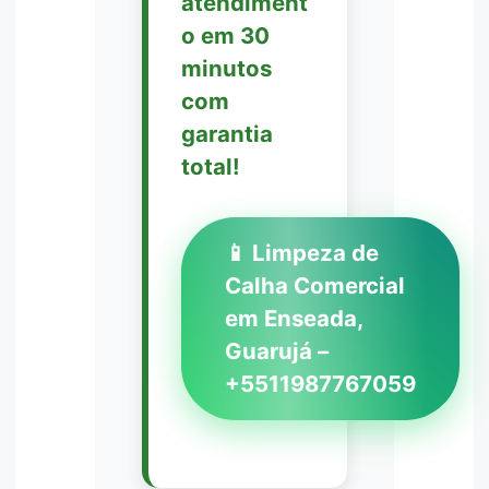
atendiment
o em 30
minutos
com
garantia
total!
📱 Limpeza de
Calha Comercial
em Enseada,
Guarujá –
+5511987767059