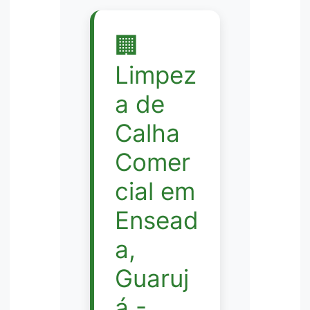
🏢
Limpez
a de
Calha
Comer
cial em
Ensead
a,
Guaruj
á -