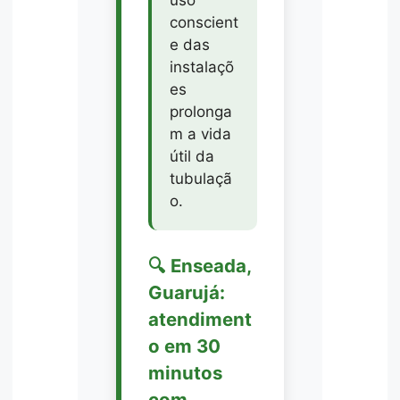
uso
conscient
e das
instalaçõ
es
prolonga
m a vida
útil da
tubulaçã
o.
🔍 Enseada,
Guarujá:
atendiment
o em 30
minutos
com