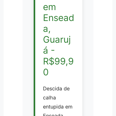
em
Ensead
a,
Guaruj
á -
R$99,9
0
Descida de
calha
entupida em
Enseada,