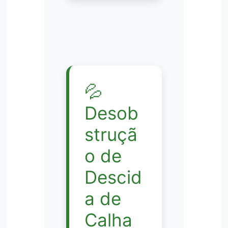
💦
Desob
struçã
o de
Descid
a de
Calha