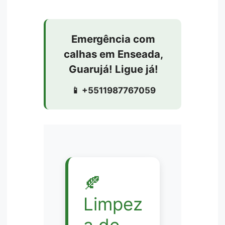
Emergência com
calhas em Enseada,
Guarujá! Ligue já!
📱 +5511987767059
🍂
Limpez
a de