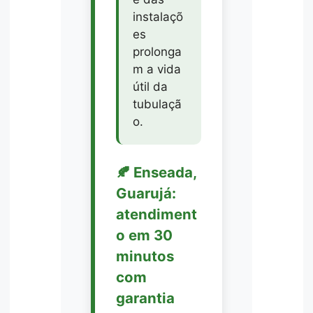
instalaçõ
es
prolonga
m a vida
útil da
tubulaçã
o.
🍂 Enseada,
Guarujá:
atendiment
o em 30
minutos
com
garantia