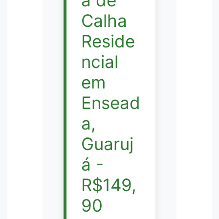
Calha
Reside
ncial
em
Ensead
a,
Guaruj
á -
R$149,
90