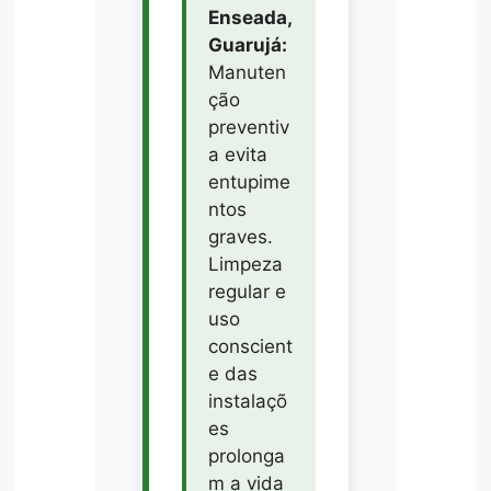
Enseada,
Guarujá:
Manuten
ção
preventiv
a evita
entupime
ntos
graves.
Limpeza
regular e
uso
conscient
e das
instalaçõ
es
prolonga
m a vida