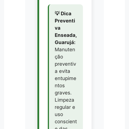
💡 Dica
Preventi
va
Enseada,
Guarujá:
Manuten
ção
preventiv
a evita
entupime
ntos
graves.
Limpeza
regular e
uso
conscient
e das