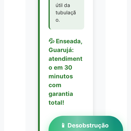
útil da
tubulaçã
o.
💦 Enseada,
Guarujá:
atendiment
o em 30
minutos
com
garantia
total!
📱 Desobstrução