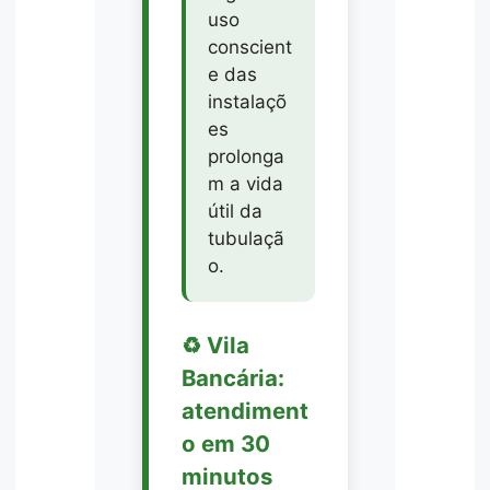
uso
conscient
e das
instalaçõ
es
prolonga
m a vida
útil da
tubulaçã
o.
♻️ Vila
Bancária:
atendiment
o em 30
minutos