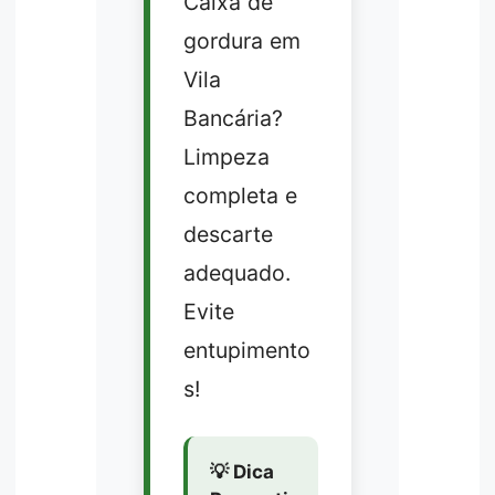
Caixa de
gordura em
Vila
Bancária?
Limpeza
completa e
descarte
adequado.
Evite
entupimento
s!
💡 Dica