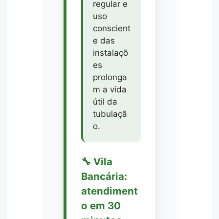
regular e
uso
conscient
e das
instalaçõ
es
prolonga
m a vida
útil da
tubulaçã
o.
🔧 Vila
Bancária:
atendiment
o em 30