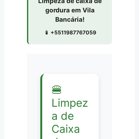
Limpeza de caixa de
gordura em Vila
Bancária!
📱 +5511987767059
🍔
Limpez
a de
Caixa