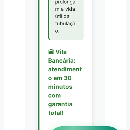
prolonga
m a vida
útil da
tubulaçã
o.
🍔 Vila
Bancária:
atendiment
o em 30
minutos
com
garantia
total!