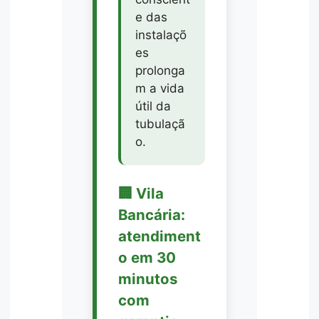
e das
instalaçõ
es
prolonga
m a vida
útil da
tubulaçã
o.
🏢 Vila
Bancária:
atendiment
o em 30
minutos
com