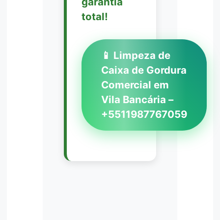
garantia
total!
📱 Limpeza de
Caixa de Gordura
Comercial em
Vila Bancária –
+5511987767059