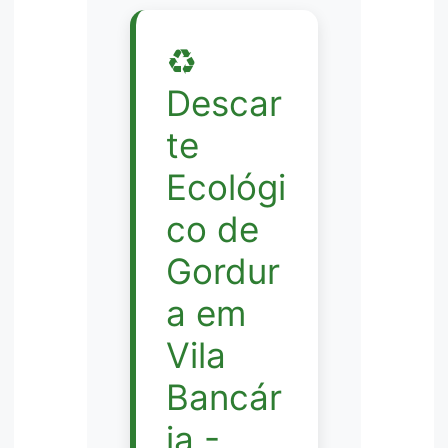
♻️
Descar
te
Ecológi
co de
Gordur
a em
Vila
Bancár
ia -