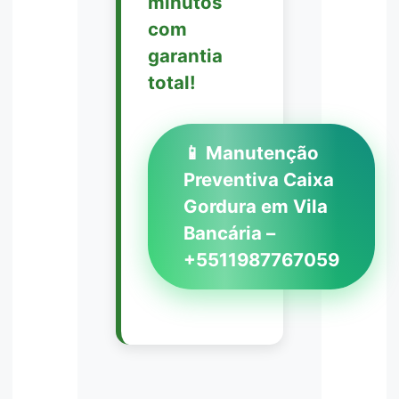
minutos
com
garantia
total!
📱 Manutenção
Preventiva Caixa
Gordura em Vila
Bancária –
+5511987767059