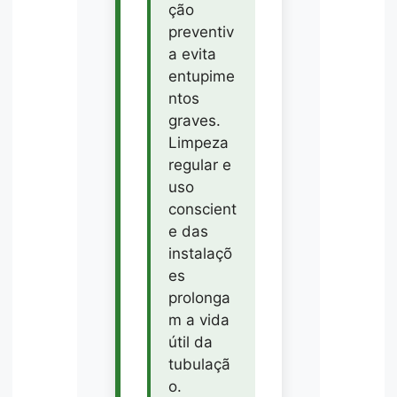
ção
preventiv
a evita
entupime
ntos
graves.
Limpeza
regular e
uso
conscient
e das
instalaçõ
es
prolonga
m a vida
útil da
tubulaçã
o.