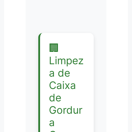
🏢
Limpez
a de
Caixa
de
Gordur
a