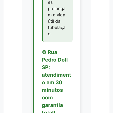
es
prolonga
m a vida
útil da
tubulaçã
o.
♻️ Rua
Pedro Doll
SP:
atendiment
o em 30
minutos
com
garantia
total!