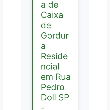
a de
Caixa
de
Gordur
a
Reside
ncial
em Rua
Pedro
Doll SP
-