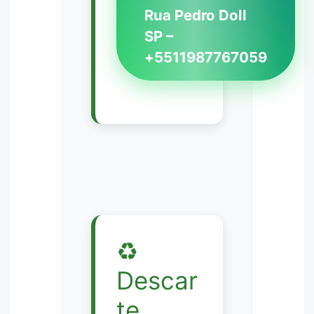
Rua Pedro Doll
SP –
+5511987767059
♻️
Descar
te