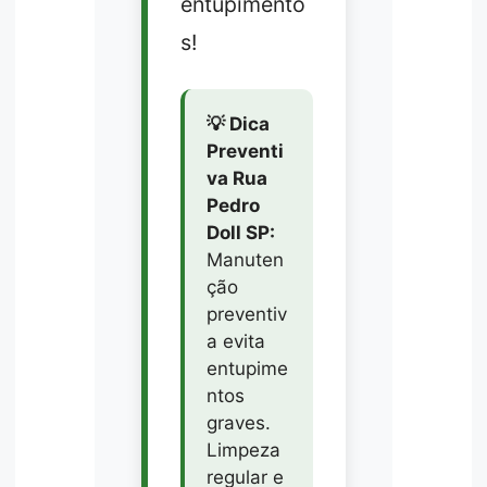
entupimento
s!
💡 Dica
Preventi
va Rua
Pedro
Doll SP:
Manuten
ção
preventiv
a evita
entupime
ntos
graves.
Limpeza
regular e