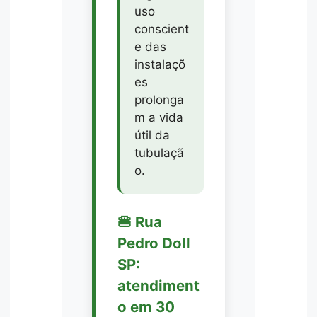
uso
conscient
e das
instalaçõ
es
prolonga
m a vida
útil da
tubulaçã
o.
🍔 Rua
Pedro Doll
SP:
atendiment
o em 30