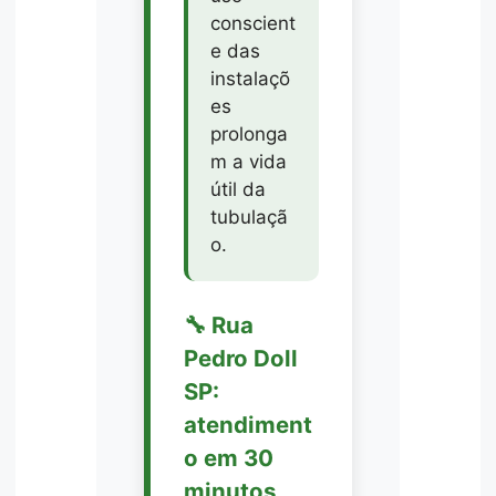
conscient
e das
instalaçõ
es
prolonga
m a vida
útil da
tubulaçã
o.
🔧 Rua
Pedro Doll
SP:
atendiment
o em 30
minutos