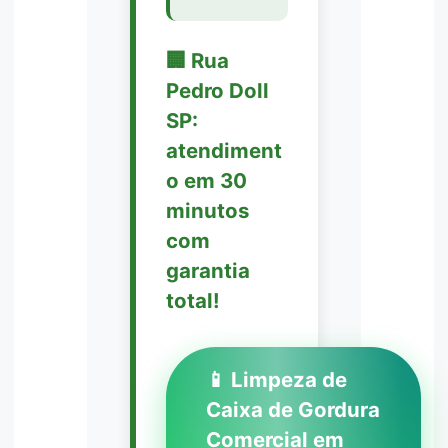
🏢 Rua
Pedro Doll
SP:
atendiment
o em 30
minutos
com
garantia
total!
📱 Limpeza de
Caixa de Gordura
Comercial em