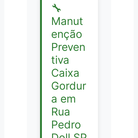
🔧
Manut
enção
Preven
tiva
Caixa
Gordur
a em
Rua
Pedro
Doll SP