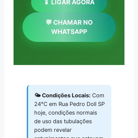
📱 LIGAR AGORA
💬 CHAMAR NO
WHATSAPP
🌤️ Condições Locais:
Com
24°C em Rua Pedro Doll SP
hoje, condições normais
de uso das tubulações
podem revelar