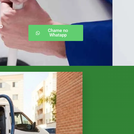
o
Chame no
Whatapp