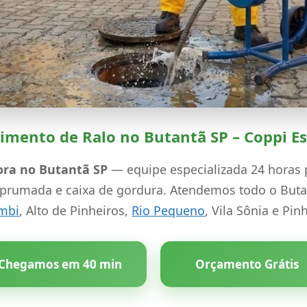
mento de Ralo no Butantã SP – Coppi Es
ora no Butantã SP
— equipe especializada 24 horas p
o, prumada e caixa de gordura. Atendemos todo o Buta
mbi
, Alto de Pinheiros,
Rio Pequeno
, Vila Sônia e Pin
Chegamos em 40 min
Orçamento Grátis