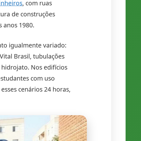
inheiros
, com ruas
tura de construções
s anos 1980.
nto igualmente variado:
ital Brasil, tubulações
idrojato. Nos edifícios
 estudantes com uso
esses cenários 24 horas,