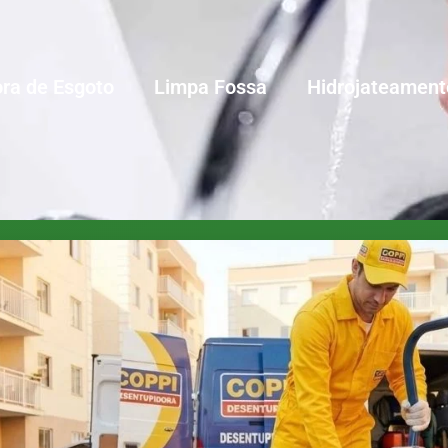
ra de Esgoto
Limpa Fossa
Hidrojateament