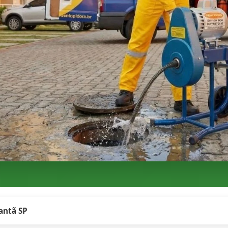
antã SP