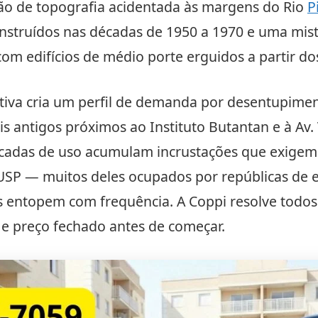
ão de topografia acidentada às margens do Rio
P
onstruídos nas décadas de 1950 a 1970 e uma mis
 com edifícios de médio porte erguidos a partir do
utiva cria um perfil de demanda por desentupime
s antigos próximos ao Instituto Butantan e à Av. V
cadas de uso acumulam incrustações que exigem h
 USP — muitos deles ocupados por repúblicas de
s entopem com frequência. A Coppi resolve todos 
e preço fechado antes de começar.