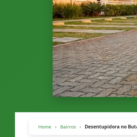
Home
›
Bairros
›
Desentupidora no But