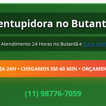
entupidora no Butant
– Atendimento 24 Horas no Butantã e
Zona Oes
IA 24H • CHEGAMOS EM 40 MIN • ORÇAMEN
(11) 98776-7059