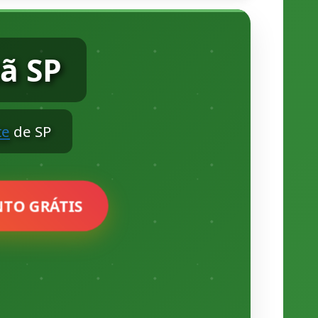
ã SP
te
de SP
TO GRÁTIS