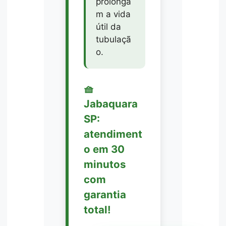
prolonga
m a vida
útil da
tubulaçã
o.
🧺
Jabaquara
SP:
atendiment
o em 30
minutos
com
garantia
total!