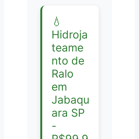
💧
Hidroja
teame
nto de
Ralo
em
Jabaqu
ara SP
-
R$99,9