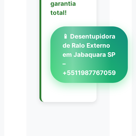
garantia
total!
📱 Desentupidora
de Ralo Externo
em Jabaquara SP
–
+5511987767059