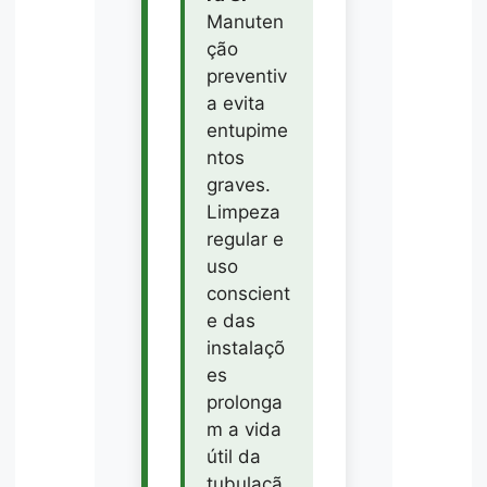
Manuten
ção
preventiv
a evita
entupime
ntos
graves.
Limpeza
regular e
uso
conscient
e das
instalaçõ
es
prolonga
m a vida
útil da
tubulaçã