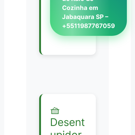
Cozinha em
Jabaquara SP –
+5511987767059
🧺
Desent
upidor