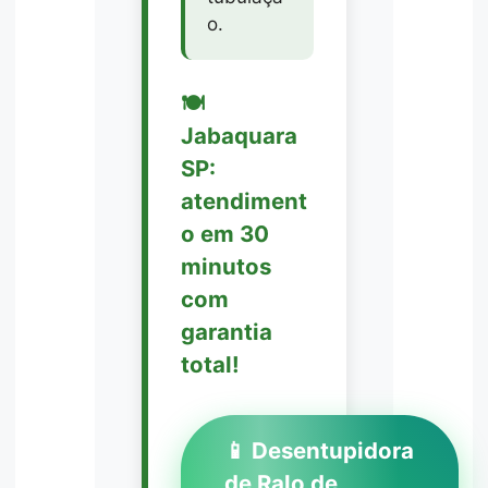
o.
🍽️
Jabaquara
SP:
atendiment
o em 30
minutos
com
garantia
total!
📱 Desentupidora
de Ralo de