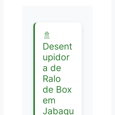
🚿
Desent
upidor
a de
Ralo
de Box
em
Jabaqu