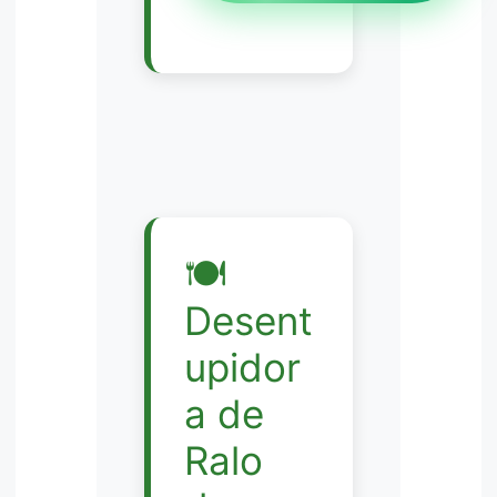
🍽️
Desent
upidor
a de
Ralo