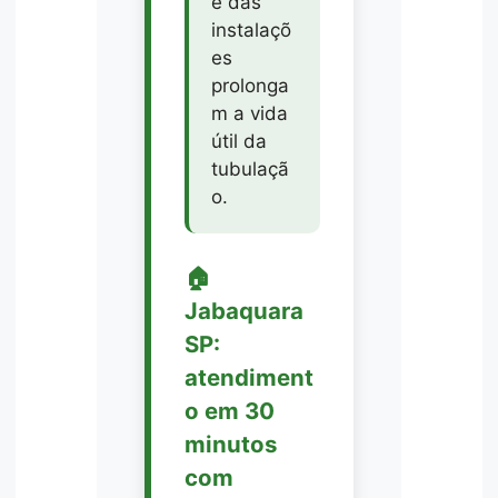
e das
instalaçõ
es
prolonga
m a vida
útil da
tubulaçã
o.
🏠
Jabaquara
SP:
atendiment
o em 30
minutos
com