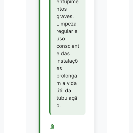
entupime
ntos
graves.
Limpeza
regular e
uso
conscient
e das
instalaçõ
es
prolonga
m a vida
útil da
tubulaçã
o.
🚿