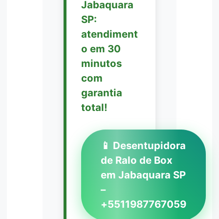
Jabaquara
SP:
atendiment
o em 30
minutos
com
garantia
total!
📱 Desentupidora
de Ralo de Box
em Jabaquara SP
–
+5511987767059