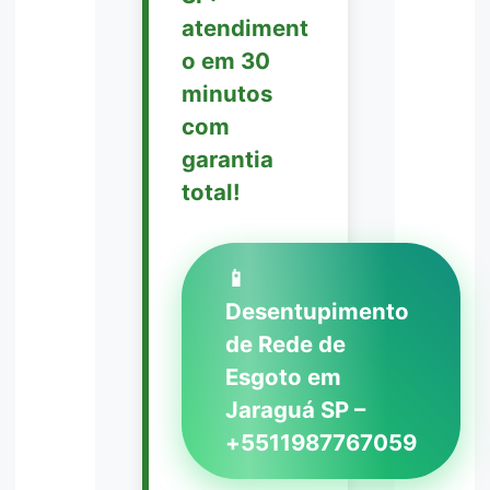
atendiment
o em 30
minutos
com
garantia
total!
📱
Desentupimento
de Rede de
Esgoto em
Jaraguá SP –
+5511987767059