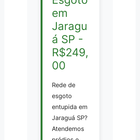
em
Jaragu
á SP -
R$249,
00
Rede de
esgoto
entupida em
Jaraguá SP?
Atendemos
prédios e