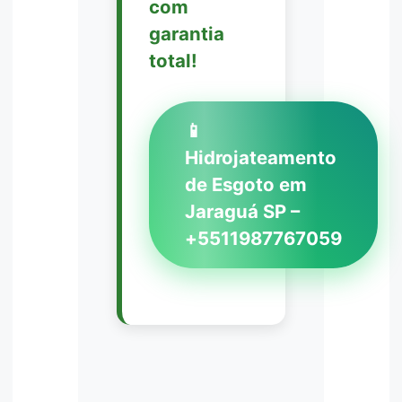
com
garantia
total!
📱
Hidrojateamento
de Esgoto em
Jaraguá SP –
+5511987767059