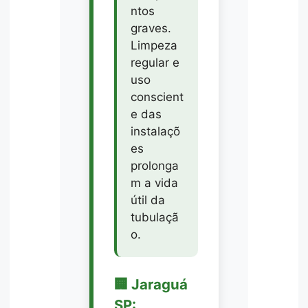
ntos
graves.
Limpeza
regular e
uso
conscient
e das
instalaçõ
es
prolonga
m a vida
útil da
tubulaçã
o.
🏢 Jaraguá
SP: