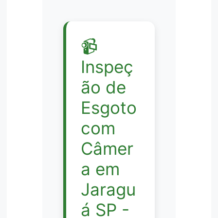
📹
Inspeç
ão de
Esgoto
com
Câmer
a em
Jaragu
á SP -