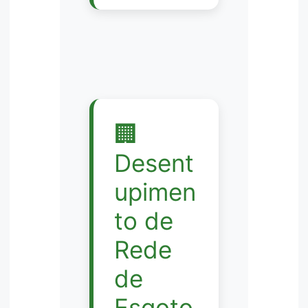
🏢
Desent
upimen
to de
Rede
de
Esgoto