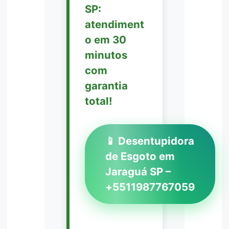
SP:
atendiment
o em 30
minutos
com
garantia
total!
📱 Desentupidora
de Esgoto em
Jaraguá SP –
+5511987767059