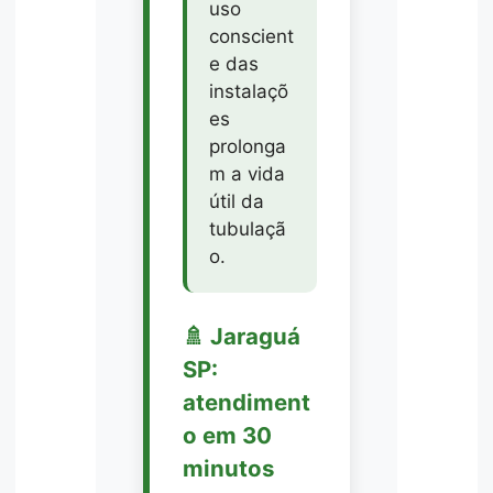
uso
conscient
e das
instalaçõ
es
prolonga
m a vida
útil da
tubulaçã
o.
🚿 Jaraguá
SP:
atendiment
o em 30
minutos