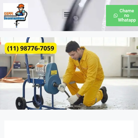
Chame
no
Whatapp
Desentupidora de Esgoto