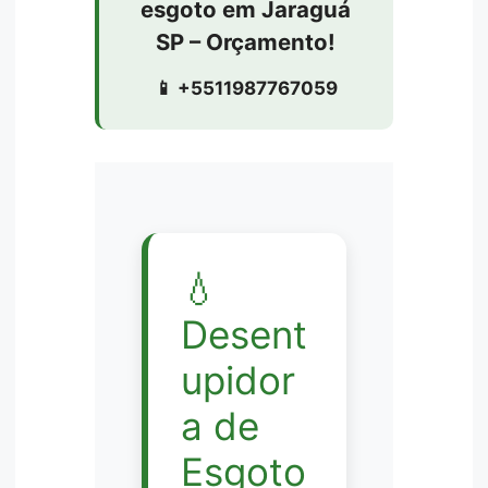
esgoto em Jaraguá
SP – Orçamento!
📱 +5511987767059
💧
Desent
upidor
a de
Esgoto