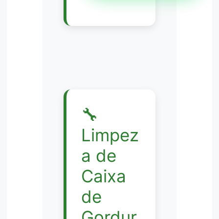
🔧
Limpez
a de
Caixa
de
Gordur