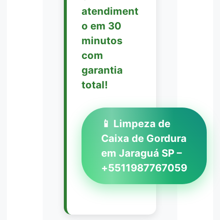
atendiment
o em 30
minutos
com
garantia
total!
📱 Limpeza de
Caixa de Gordura
em Jaraguá SP –
+5511987767059