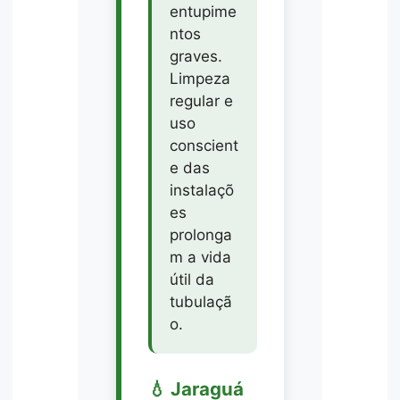
entupime
ntos
graves.
Limpeza
regular e
uso
conscient
e das
instalaçõ
es
prolonga
m a vida
útil da
tubulaçã
o.
💧 Jaraguá