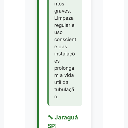
ntos
graves.
Limpeza
regular e
uso
conscient
e das
instalaçõ
es
prolonga
m a vida
útil da
tubulaçã
o.
🔧 Jaraguá
SP: