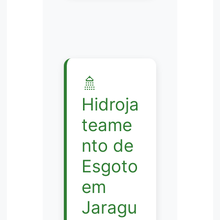
🚿
Hidroja
teame
nto de
Esgoto
em
Jaragu