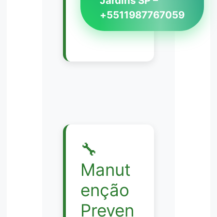
Jardins SP –
+5511987767059
🔧
Manut
enção
Preven