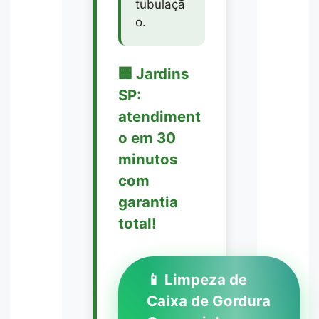
tubulaçã
o.
🏢 Jardins
SP:
atendiment
o em 30
minutos
com
garantia
total!
📱 Limpeza de
Caixa de Gordura