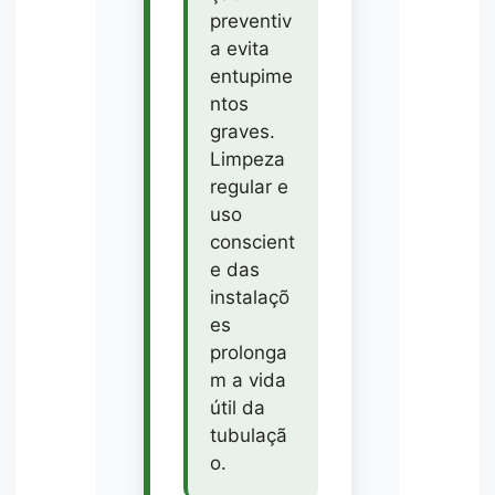
preventiv
a evita
entupime
ntos
graves.
Limpeza
regular e
uso
conscient
e das
instalaçõ
es
prolonga
m a vida
útil da
tubulaçã
o.