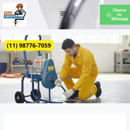
Chame
no
Whatapp
Desentupidora de Esgoto