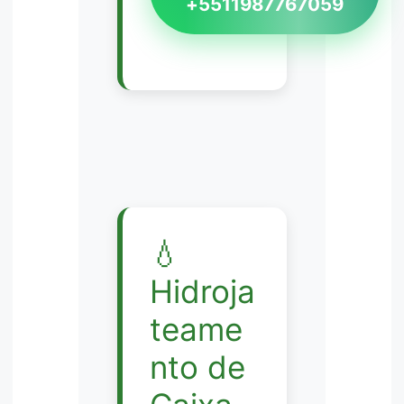
+5511987767059
💧
Hidroja
teame
nto de