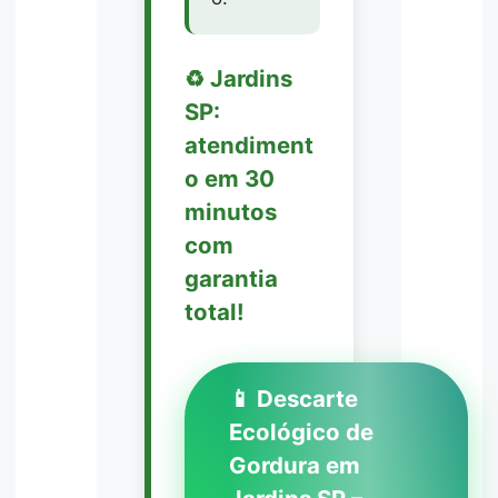
♻️ Jardins
SP:
atendiment
o em 30
minutos
com
garantia
total!
📱 Descarte
Ecológico de
Gordura em