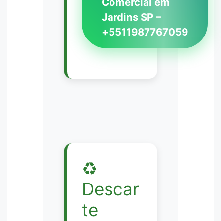
Comercial em
Jardins SP –
+5511987767059
♻️
Descar
te