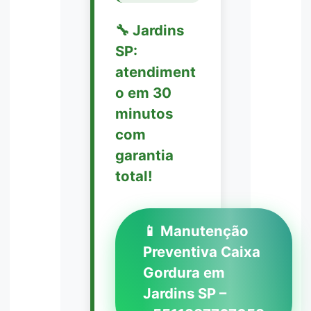
🔧 Jardins
SP:
atendiment
o em 30
minutos
com
garantia
total!
📱 Manutenção
Preventiva Caixa
Gordura em
Jardins SP –