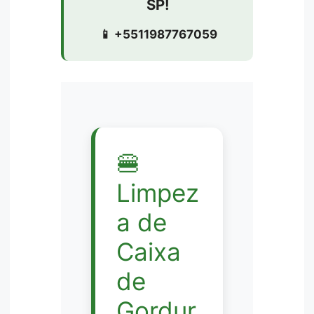
SP!
📱 +5511987767059
🍔
Limpez
a de
Caixa
de
Gordur