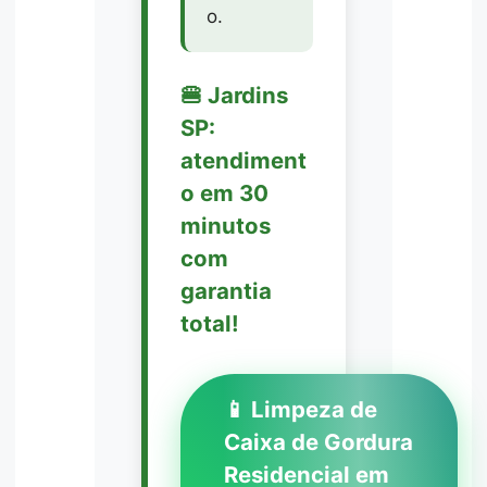
o.
🍔 Jardins
SP:
atendiment
o em 30
minutos
com
garantia
total!
📱 Limpeza de
Caixa de Gordura
Residencial em