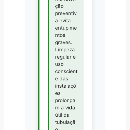
ção
preventiv
a evita
entupime
ntos
graves.
Limpeza
regular e
uso
conscient
e das
instalaçõ
es
prolonga
m a vida
útil da
tubulaçã
o.