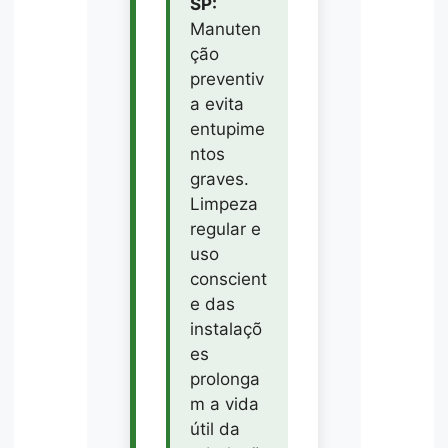
SP:
Manuten
ção
preventiv
a evita
entupime
ntos
graves.
Limpeza
regular e
uso
conscient
e das
instalaçõ
es
prolonga
m a vida
útil da