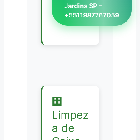
Jardins SP –
+5511987767059
🏢
Limpez
a de