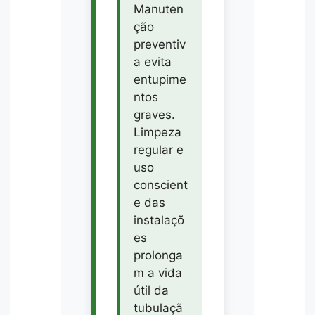
Manuten
ção
preventiv
a evita
entupime
ntos
graves.
Limpeza
regular e
uso
conscient
e das
instalaçõ
es
prolonga
m a vida
útil da
tubulaçã