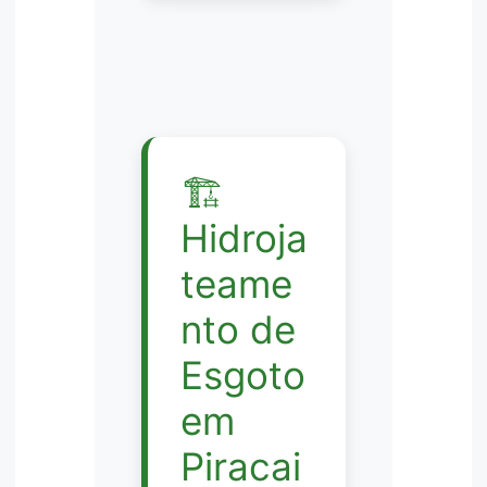
🏗️
Hidroja
teame
nto de
Esgoto
em
Piracai