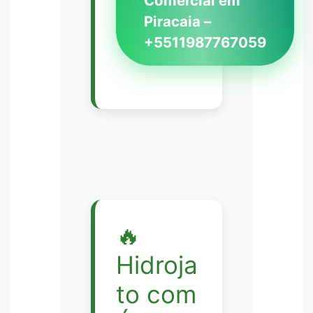
Comercial em
Piracaia –
+5511987767059
🔥
Hidroja
to com