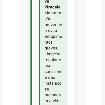
va
Piracaia:
Manuten
ção
preventiv
a evita
entupime
ntos
graves.
Limpeza
regular e
uso
conscient
e das
instalaçõ
es
prolonga
m a vida