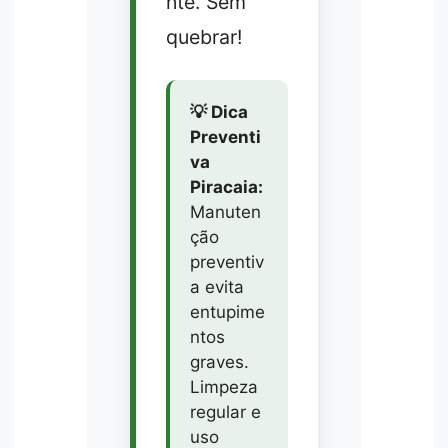
nte. Sem
quebrar!
💡 Dica
Preventi
va
Piracaia:
Manuten
ção
preventiv
a evita
entupime
ntos
graves.
Limpeza
regular e
uso