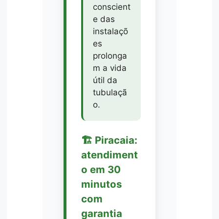
conscient
e das
instalaçõ
es
prolonga
m a vida
útil da
tubulaçã
o.
🏗️ Piracaia:
atendiment
o em 30
minutos
com
garantia