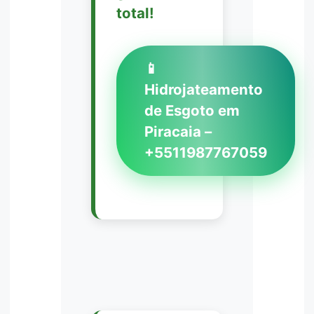
total!
📱
Hidrojateamento
de Esgoto em
Piracaia –
+5511987767059