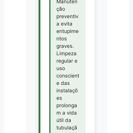
Manuten
ção
preventiv
a evita
entupime
ntos
graves.
Limpeza
regular e
uso
conscient
e das
instalaçõ
es
prolonga
m a vida
útil da
tubulaçã