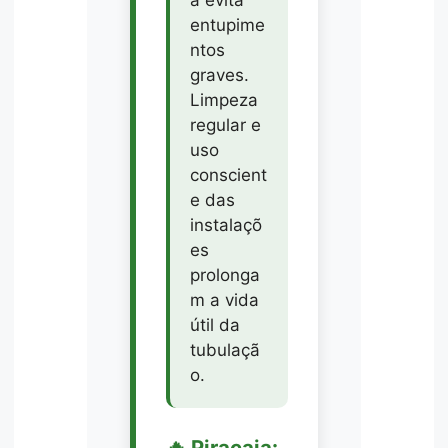
entupime
ntos
graves.
Limpeza
regular e
uso
conscient
e das
instalaçõ
es
prolonga
m a vida
útil da
tubulaçã
o.
🔥 Piracaia: