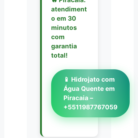
atendiment
o em 30
minutos
com
garantia
total!
📱 Hidrojato com
Água Quente em
Piracaia –
+5511987767059