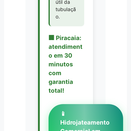
útil da
tubulaçã
o.
🏢 Piracaia:
atendiment
o em 30
minutos
com
garantia
total!
📱
Hidrojateamento