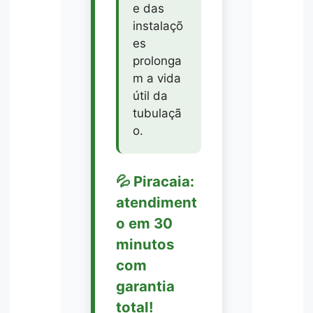
e das
instalaçõ
es
prolonga
m a vida
útil da
tubulaçã
o.
💦 Piracaia:
atendiment
o em 30
minutos
com
garantia
total!