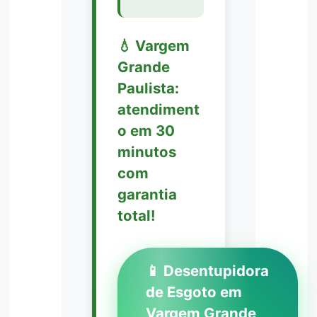
💧 Vargem
Grande
Paulista:
atendiment
o em 30
minutos
com
garantia
total!
📱 Desentupidora
de Esgoto em
Vargem Grande