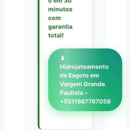
o em 30
minutos
com
garantia
total!
📱
Hidrojateamento
de Esgoto em
Vargem Grande
Paulista –
+5511987767059