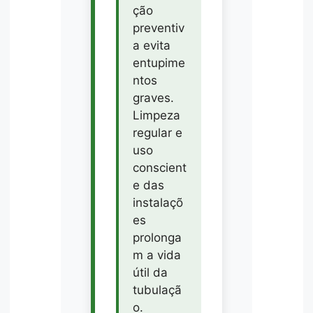
ção
preventiv
a evita
entupime
ntos
graves.
Limpeza
regular e
uso
conscient
e das
instalaçõ
es
prolonga
m a vida
útil da
tubulaçã
o.