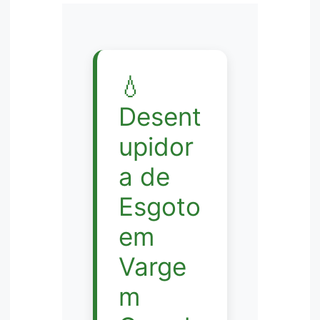
💧
Desent
upidor
a de
Esgoto
em
Varge
m