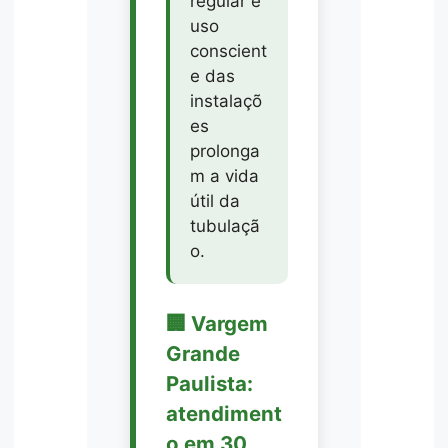
regular e
uso
conscient
e das
instalaçõ
es
prolonga
m a vida
útil da
tubulaçã
o.
🏢 Vargem
Grande
Paulista:
atendiment
o em 30