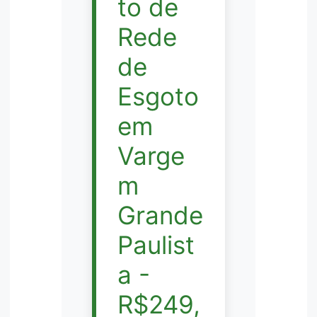
to de
Rede
de
Esgoto
em
Varge
m
Grande
Paulist
a -
R$249,