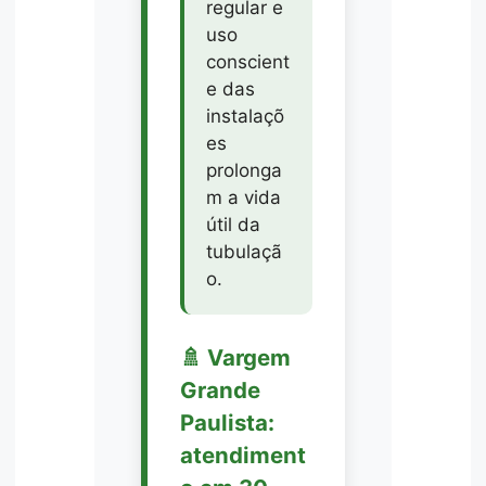
regular e
uso
conscient
e das
instalaçõ
es
prolonga
m a vida
útil da
tubulaçã
o.
🚿 Vargem
Grande
Paulista:
atendiment