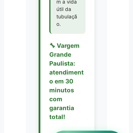
m a vida
útil da
tubulaçã
o.
🔧 Vargem
Grande
Paulista:
atendiment
o em 30
minutos
com
garantia
total!