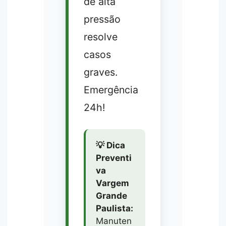
de alta
pressão
resolve
casos
graves.
Emergência
24h!
💡 Dica
Preventi
va
Vargem
Grande
Paulista:
Manuten