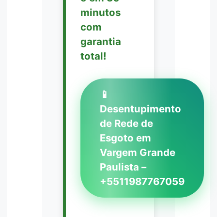
minutos
com
garantia
total!
📱
Desentupimento
de Rede de
Esgoto em
Vargem Grande
Paulista –
+5511987767059