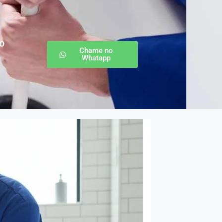
o
Chame no
Whatapp