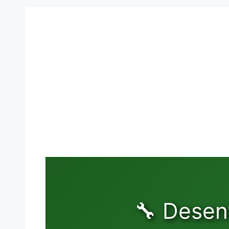
🔧 Desen