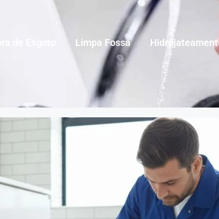
ra de Esgoto
Limpa Fossa
Hidrojateament