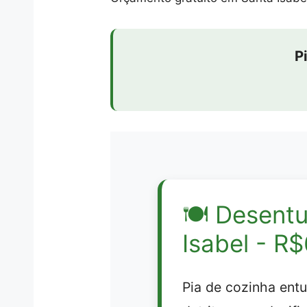
P
🍽️
Desentu
Isabel - R
Pia de cozinha ent