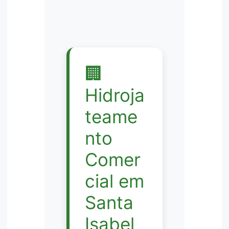
🏢
Hidroja
teame
nto
Comer
cial em
Santa
Isabel