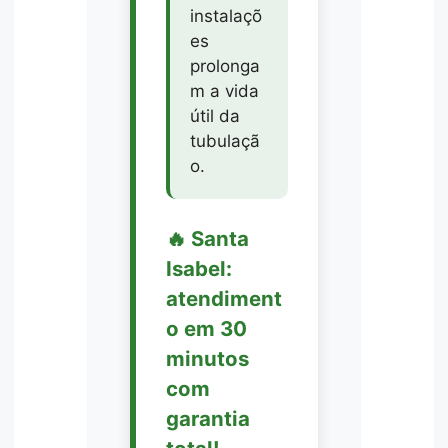
instalaçõ
es
prolonga
m a vida
útil da
tubulaçã
o.
🔥 Santa
Isabel:
atendiment
o em 30
minutos
com
garantia