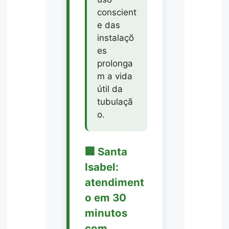
conscient
e das
instalaçõ
es
prolonga
m a vida
útil da
tubulaçã
o.
🏢 Santa
Isabel:
atendiment
o em 30
minutos
com