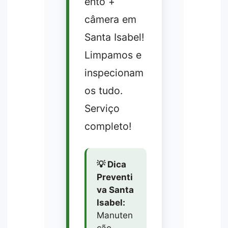
ento +
câmera em
Santa Isabel!
Limpamos e
inspecionam
os tudo.
Serviço
completo!
💡 Dica
Preventi
va Santa
Isabel:
Manuten
ção