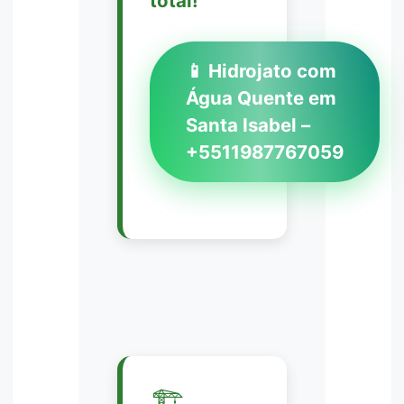
total!
📱 Hidrojato com
Água Quente em
Santa Isabel –
+5511987767059
🏗️