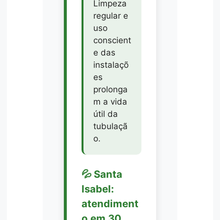
Limpeza
regular e
uso
conscient
e das
instalaçõ
es
prolonga
m a vida
útil da
tubulaçã
o.
💦 Santa
Isabel:
atendiment
o em 30