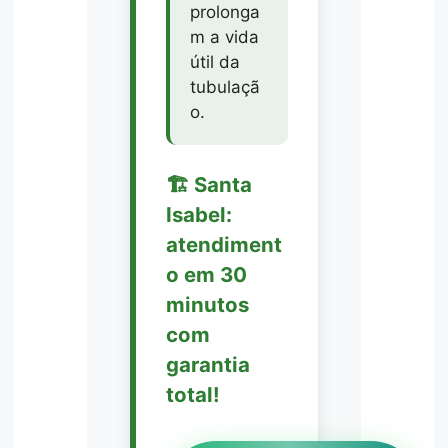
prolonga
m a vida
útil da
tubulaçã
o.
🏗️ Santa
Isabel:
atendiment
o em 30
minutos
com
garantia
total!