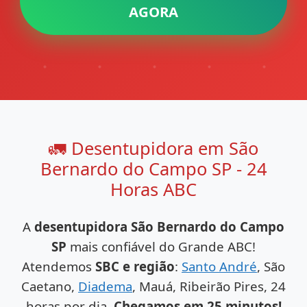
AGORA
🚛 Desentupidora em São
Bernardo do Campo SP - 24
Horas ABC
A
desentupidora São Bernardo do Campo
SP
mais confiável do Grande ABC!
Atendemos
SBC e região
:
Santo André
, São
Caetano,
Diadema
, Mauá, Ribeirão Pires, 24
horas por dia.
Chegamos em 25 minutos!